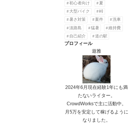
初心者向け
夏
大型バイク
峠
暑さ対策
案件
洗車
淡路島
猛暑
維持費
自己紹介
道の駅
プロフィール
遊雅
2024年6月現在経験1年にも満
たないライター。
CrowdWorksで主に活動中。
月5万を安定して稼げるように
なりました。