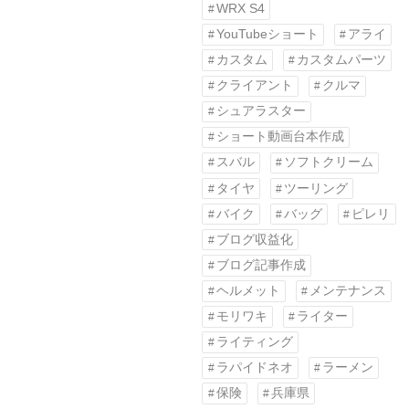
WRX S4
YouTubeショート
アライ
カスタム
カスタムパーツ
クライアント
クルマ
シュアラスター
ショート動画台本作成
スバル
ソフトクリーム
タイヤ
ツーリング
バイク
バッグ
ピレリ
ブログ収益化
ブログ記事作成
ヘルメット
メンテナンス
モリワキ
ライター
ライティング
ラパイドネオ
ラーメン
保険
兵庫県