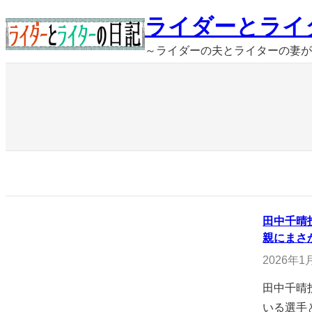
内
ライダーとライ
容
～ライダーの夫とライターの妻が
を
ス
キ
ッ
プ
田中千晴
親にまさ
2026年1
田中千晴
いる選手