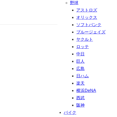
野球
アストロズ
オリックス
ソフトバンク
ブルージェイズ
ヤクルト
ロッテ
中日
巨人
広島
日ハム
楽天
横浜DeNA
西武
阪神
バイク