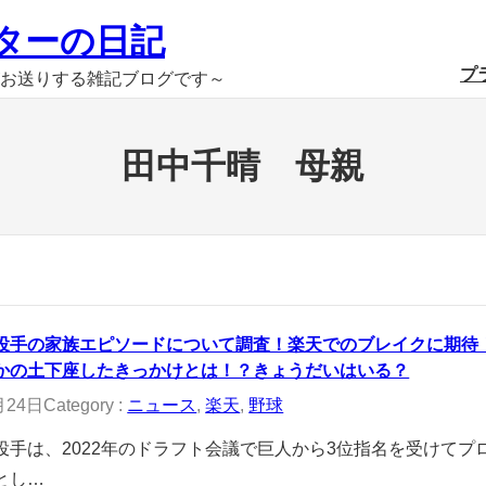
ターの日記
プ
お送りする雑記ブログです～
田中千晴 母親
投手の家族エピソードについて調査！楽天でのブレイクに期待
かの土下座したきっかけとは！？きょうだいはいる？
月24日
Category :
ニュース
, 
楽天
, 
野球
投手は、2022年のドラフト会議で巨人から3位指名を受けてプ
とし…