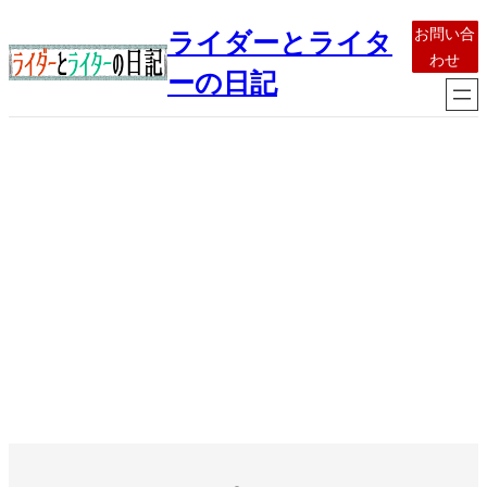
内
お問い合
ライダーとライタ
容
わせ
を
ーの日記
ス
キ
ッ
プ