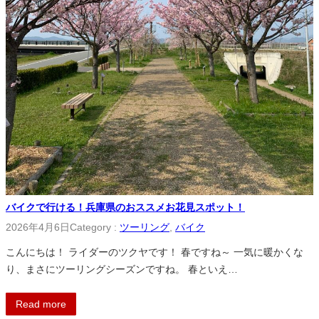
バイクで行ける！兵庫県のおススメお花見スポット！
2026年4月6日
Category :
ツーリング
, 
バイク
こんにちは！ ライダーのツクヤです！ 春ですね～ 一気に暖かくな
り、まさにツーリングシーズンですね。 春といえ…
Read more