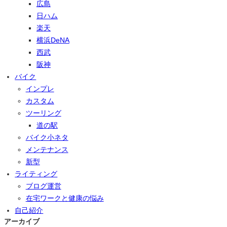
広島
日ハム
楽天
横浜DeNA
西武
阪神
バイク
インプレ
カスタム
ツーリング
道の駅
バイク小ネタ
メンテナンス
新型
ライティング
ブログ運営
在宅ワークと健康の悩み
自己紹介
アーカイブ