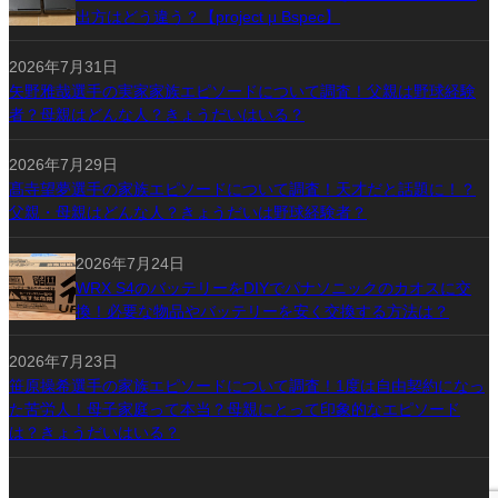
出方はどう違う？【project μ Bspec】
2026年7月31日
矢野雅哉選手の実家家族エピソードについて調査！父親は野球経験
者？母親はどんな人？きょうだいはいる？
2026年7月29日
髙寺望夢選手の家族エピソードについて調査！天才だと話題に！？
父親・母親はどんな人？きょうだいは野球経験者？
2026年7月24日
WRX S4のバッテリーをDIYでパナソニックのカオスに交
換！必要な物品やバッテリーを安く交換する方法は？
2026年7月23日
笹原操希選手の家族エピソードについて調査！1度は自由契約になっ
た苦労人！母子家庭って本当？母親にとって印象的なエピソード
は？きょうだいはいる？