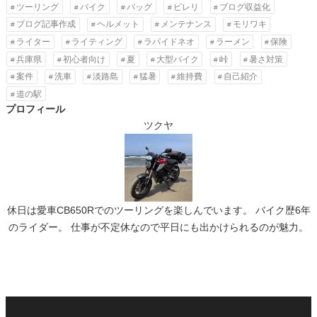
ツーリング
バイク
バッグ
ピレリ
ブログ収益化
ブログ記事作成
ヘルメット
メンテナンス
モリワキ
ライター
ライティング
ラパイドネオ
ラーメン
保険
兵庫県
初心者向け
夏
大型バイク
峠
暑さ対策
案件
洗車
淡路島
猛暑
維持費
自己紹介
道の駅
プロフィール
ツクヤ
休日は愛車CB650Rでのツーリングを楽しんでいます。 バイク歴6年
のライダー。 仕事が不定休なので平日にも出かけられるのが魅力。