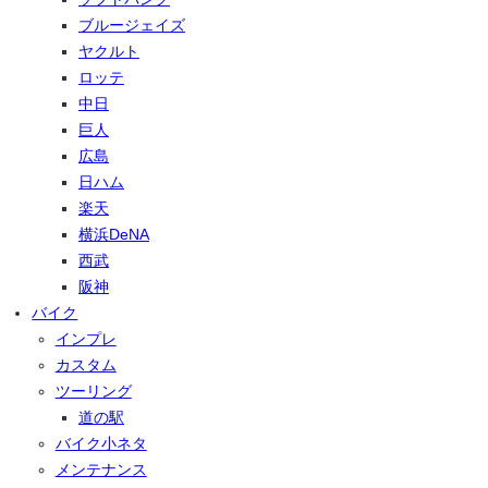
ブルージェイズ
ヤクルト
ロッテ
中日
巨人
広島
日ハム
楽天
横浜DeNA
西武
阪神
バイク
インプレ
カスタム
ツーリング
道の駅
バイク小ネタ
メンテナンス