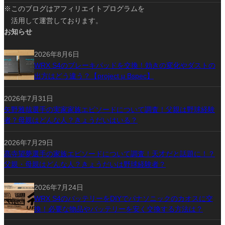
※このブログはアフィリエイトプログラムを
活用して運営しております。
お知らせ
2026年8月6日
WRX S4のブレーキパッドを交換！効きの変化やダストの
出方はどう違う？【project μ Bspec】
2026年7月31日
矢野雅哉選手の実家家族エピソードについて調査！父親は野球経験
者？母親はどんな人？きょうだいはいる？
2026年7月29日
髙寺望夢選手の家族エピソードについて調査！天才だと話題に！？
父親・母親はどんな人？きょうだいは野球経験者？
2026年7月24日
WRX S4のバッテリーをDIYでパナソニックのカオスに交
換！必要な物品やバッテリーを安く交換する方法は？