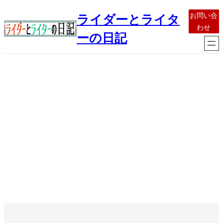
内
お問い合
ライダーとライタ
容
わせ
を
ーの日記
ス
キ
ッ
プ