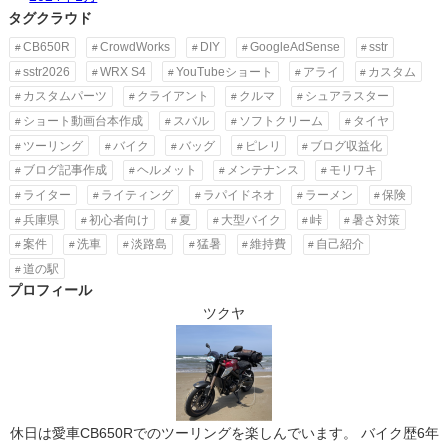
タグクラウド
CB650R
CrowdWorks
DIY
GoogleAdSense
sstr
sstr2026
WRX S4
YouTubeショート
アライ
カスタム
カスタムパーツ
クライアント
クルマ
シュアラスター
ショート動画台本作成
スバル
ソフトクリーム
タイヤ
ツーリング
バイク
バッグ
ピレリ
ブログ収益化
ブログ記事作成
ヘルメット
メンテナンス
モリワキ
ライター
ライティング
ラパイドネオ
ラーメン
保険
兵庫県
初心者向け
夏
大型バイク
峠
暑さ対策
案件
洗車
淡路島
猛暑
維持費
自己紹介
道の駅
プロフィール
ツクヤ
休日は愛車CB650Rでのツーリングを楽しんでいます。 バイク歴6年