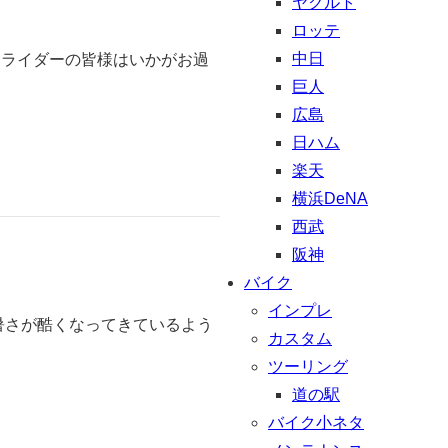
ヤクルト
ロッテ
中日
、ライダーの皆様はいかがお過
巨人
広島
日ハム
楽天
横浜DeNA
西武
阪神
バイク
インプレ
暑さが酷くなってきているよう
カスタム
ツーリング
道の駅
バイク小ネタ