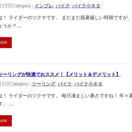
月15日
Category :
インプレ
, 
バイク
, 
バイク小ネタ
は！ ライダーのツクヤです。 まだまだ残暑厳しい時期ですが
ょうか？…
ore
ツーリングが快適でおススメ！【メリット＆デメリット】
月1日
Category :
ツーリング
, 
バイク
, 
バイク小ネタ
は！ ライダーのツクヤです。 毎日凄まじい暑さですね！ 年々
す。 …
ore