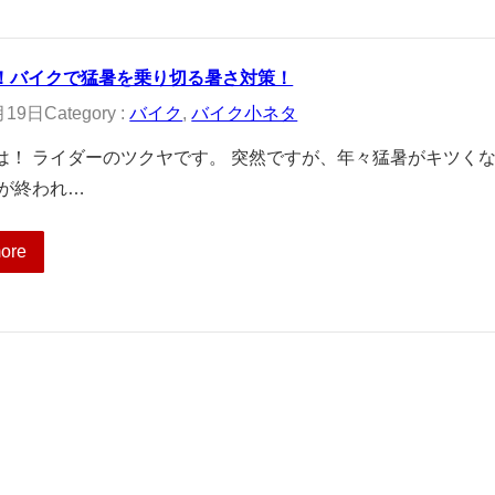
！バイクで猛暑を乗り切る暑さ対策！
月19日
Category :
バイク
, 
バイク小ネタ
は！ ライダーのツクヤです。 突然ですが、年々猛暑がキツく
雨が終われ…
ore