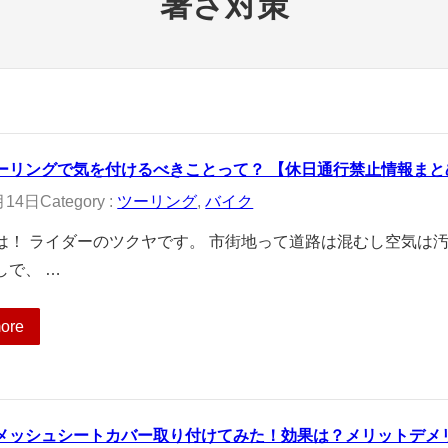
暑さ対策
ーリングで気を付けるべきことって？ 【休日通行禁止情報まと
月14日
Category :
ツーリング
, 
バイク
は！ ライダーのツクヤです。 市街地って道路は混むし空気は
しで、 …
ore
メッシュシートカバー取り付けてみた！効果は？メリットデメ