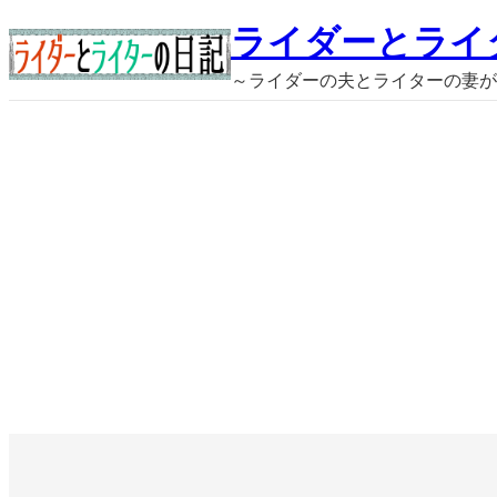
内
ライダーとライ
容
～ライダーの夫とライターの妻が
を
ス
キ
ッ
プ