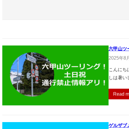
六甲山ツ
2025年8
こんにち
しは暑い
Read m
ゲルザブ