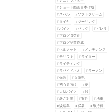
シュアラスター
ショート動画台本作成
スバル
ソフトクリーム
タイヤ
ツーリング
バイク
バッグ
ピレリ
ブログ収益化
ブログ記事作成
ヘルメット
メンテナンス
モリワキ
ライター
ライティング
ラパイドネオ
ラーメン
保険
兵庫県
初心者向け
夏
大型バイク
峠
暑さ対策
案件
洗車
淡路島
猛暑
維持費