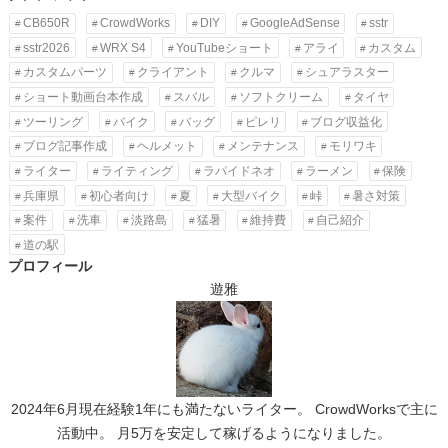
CB650R
CrowdWorks
DIY
GoogleAdSense
sstr
sstr2026
WRX S4
YouTubeショート
アライ
カスタム
カスタムパーツ
クライアント
クルマ
シュアラスター
ショート動画台本作成
スバル
ソフトクリーム
タイヤ
ツーリング
バイク
バッグ
ピレリ
ブログ収益化
ブログ記事作成
ヘルメット
メンテナンス
モリワキ
ライター
ライティング
ラパイドネオ
ラーメン
保険
兵庫県
初心者向け
夏
大型バイク
峠
暑さ対策
案件
洗車
淡路島
猛暑
維持費
自己紹介
道の駅
プロフィール
遊雅
2024年6月現在経験1年にも満たないライター。 CrowdWorksで主に
活動中。 月5万を安定して稼げるようになりました。