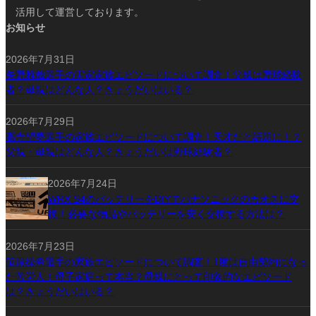
活用して運営しております。
お知らせ
2026年7月31日
矢野雅哉選手の実家家族エピソードについて調査！父親は野球経験
者？母親はどんな人？きょうだいはいる？
2026年7月29日
髙寺望夢選手の家族エピソードについて調査！天才だと話題に！？
父親・母親はどんな人？きょうだいは野球経験者？
2026年7月24日
WRX S4のバッテリーをDIYでパナソニックのカオスに交
換！必要な物品やバッテリーを安く交換する方法は？
2026年7月23日
笹原操希選手の家族エピソードについて調査！1度は自由契約になっ
た苦労人！母子家庭って本当？母親にとって印象的なエピソード
は？きょうだいはいる？