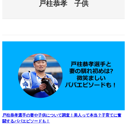
戸柱恭孝 子供
戸柱恭孝選手の妻や子供について調査！美人って本当？子育てに奮
闘するパパエピソードも！