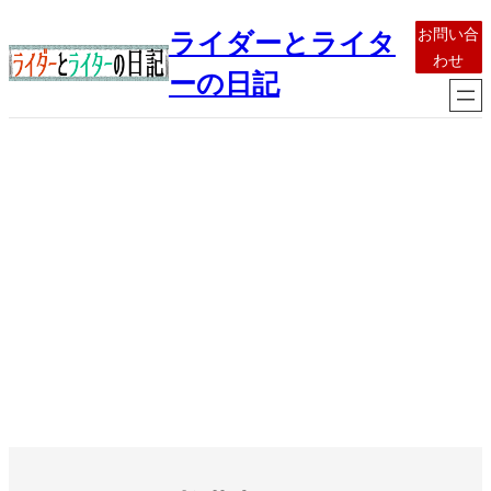
内
お問い合
ライダーとライタ
容
わせ
を
ーの日記
ス
キ
ッ
プ