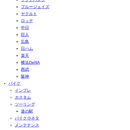
ブルージェイズ
ヤクルト
ロッテ
中日
巨人
広島
日ハム
楽天
横浜DeNA
西武
阪神
バイク
インプレ
カスタム
ツーリング
道の駅
バイク小ネタ
メンテナンス