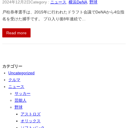
2024年12月2日
Category :
ニュース
, 
横浜DeNA
, 
野球
戸柱恭孝選手は、2015年に行われたドラフト会議でDeNAから4位指
名を受けた捕手です。 プロ入り後8年連続で…
Read more
カテゴリー
Uncategorized
クルマ
ニュース
サッカー
芸能人
野球
アストロズ
オリックス
ソフトバンク