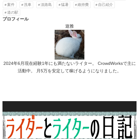
案件
洗車
淡路島
猛暑
維持費
自己紹介
道の駅
プロフィール
遊雅
2024年6月現在経験1年にも満たないライター。 CrowdWorksで主に
活動中。 月5万を安定して稼げるようになりました。