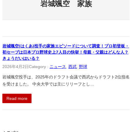
岩城颯空 家族
岩城颯空(はくあ)投手の家族エピソードについて調査！プロ初登板・
初セーブは日本プロ野球史上7人目の快挙！母親・父親はどんな人？
きょうだいはいる？
2026年4月2日
Category :
ニュース
, 
西武
, 
野球
岩城颯空投手は、2025年のドラフト会議で西武からドラフト2位指名
を受けました。 中央大学では主にリリーフとし…
Read more