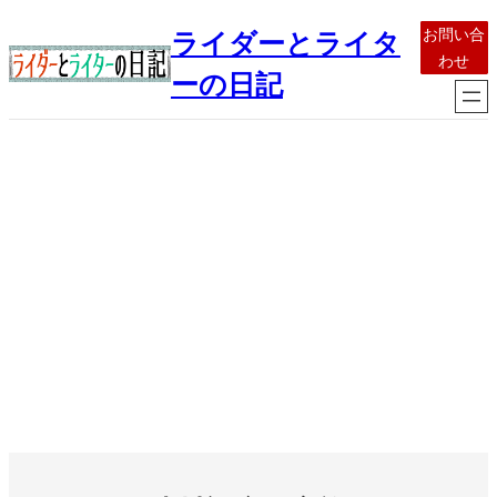
内
お問い合
ライダーとライタ
容
わせ
を
ーの日記
ス
キ
ッ
プ