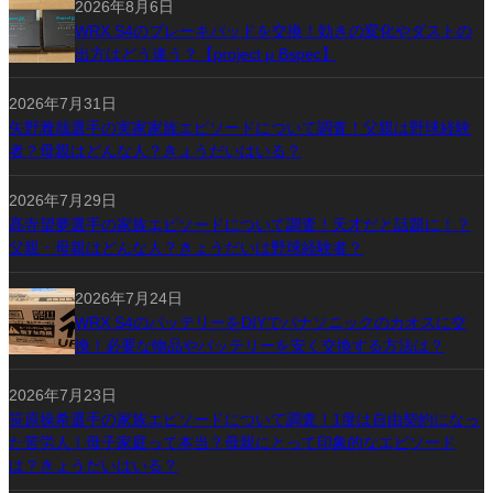
2026年8月6日
WRX S4のブレーキパッドを交換！効きの変化やダストの
出方はどう違う？【project μ Bspec】
2026年7月31日
矢野雅哉選手の実家家族エピソードについて調査！父親は野球経験
者？母親はどんな人？きょうだいはいる？
2026年7月29日
髙寺望夢選手の家族エピソードについて調査！天才だと話題に！？
父親・母親はどんな人？きょうだいは野球経験者？
2026年7月24日
WRX S4のバッテリーをDIYでパナソニックのカオスに交
換！必要な物品やバッテリーを安く交換する方法は？
2026年7月23日
笹原操希選手の家族エピソードについて調査！1度は自由契約になっ
た苦労人！母子家庭って本当？母親にとって印象的なエピソード
は？きょうだいはいる？