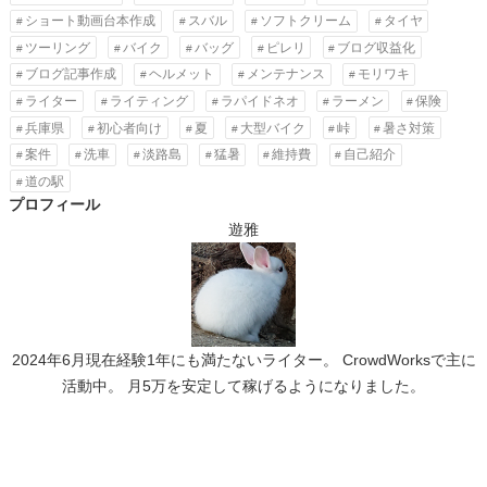
ショート動画台本作成
スバル
ソフトクリーム
タイヤ
ツーリング
バイク
バッグ
ピレリ
ブログ収益化
ブログ記事作成
ヘルメット
メンテナンス
モリワキ
ライター
ライティング
ラパイドネオ
ラーメン
保険
兵庫県
初心者向け
夏
大型バイク
峠
暑さ対策
案件
洗車
淡路島
猛暑
維持費
自己紹介
道の駅
プロフィール
遊雅
2024年6月現在経験1年にも満たないライター。 CrowdWorksで主に
活動中。 月5万を安定して稼げるようになりました。