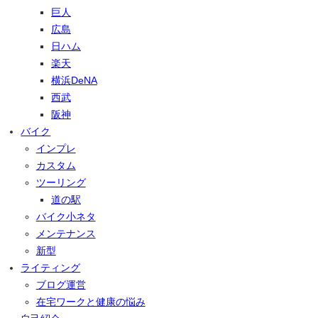
巨人
広島
日ハム
楽天
横浜DeNA
西武
阪神
バイク
インプレ
カスタム
ツーリング
道の駅
バイク小ネタ
メンテナンス
新型
ライティング
ブログ運営
在宅ワークと健康の悩み