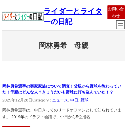
内
お問い合
ライダーとライタ
容
わせ
を
ーの日記
ス
キ
ッ
岡林勇希 母親
プ
岡林勇希選手の実家家族について調査！父親から野球を教わってい
た！母親はどんな人？きょうだいも野球に打ち込んでいた！？
2025年12月28日
Category :
ニュース
, 
中日
, 
野球
岡林勇希選手は、中日きってのリードオフマンとして知られていま
す。 2019年のドラフト会議で、中日から5位指名…