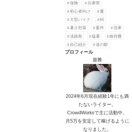
保険
兵庫県
初心者向け
夏
大型バイク
峠
暑さ対策
案件
洗車
淡路島
猛暑
維持費
自己紹介
道の駅
プロフィール
遊雅
2024年6月現在経験1年にも満
たないライター。
CrowdWorksで主に活動中。
月5万を安定して稼げるように
なりました。