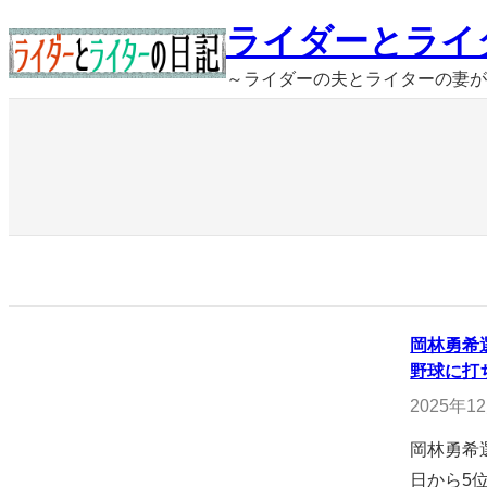
内
ライダーとライ
容
～ライダーの夫とライターの妻が
を
ス
キ
ッ
プ
岡林勇希
野球に打
2025年1
岡林勇希
日から5