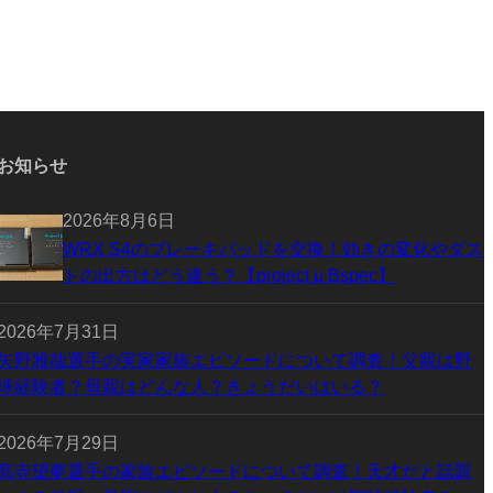
お知らせ
2026年8月6日
WRX S4のブレーキパッドを交換！効きの変化やダス
トの出方はどう違う？【project μ Bspec】
2026年7月31日
矢野雅哉選手の実家家族エピソードについて調査！父親は野
球経験者？母親はどんな人？きょうだいはいる？
2026年7月29日
髙寺望夢選手の家族エピソードについて調査！天才だと話題