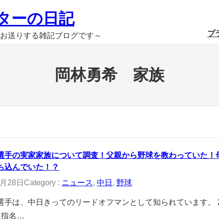
ターの日記
プ
お送りする雑記ブログです～
岡林勇希 家族
選手の実家家族について調査！父親から野球を教わっていた！
ち込んでいた！？
2月28日
Category :
ニュース
, 
中日
, 
野球
選手は、中日きってのリードオフマンとして知られています。 2
位指名…