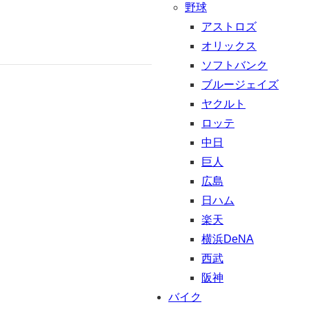
野球
アストロズ
オリックス
ソフトバンク
ブルージェイズ
ヤクルト
ロッテ
中日
巨人
広島
日ハム
楽天
横浜DeNA
西武
阪神
バイク