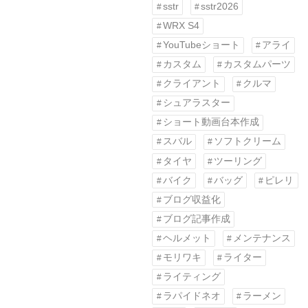
sstr
sstr2026
WRX S4
YouTubeショート
アライ
カスタム
カスタムパーツ
クライアント
クルマ
シュアラスター
ショート動画台本作成
スバル
ソフトクリーム
タイヤ
ツーリング
バイク
バッグ
ピレリ
ブログ収益化
ブログ記事作成
ヘルメット
メンテナンス
モリワキ
ライター
ライティング
ラパイドネオ
ラーメン