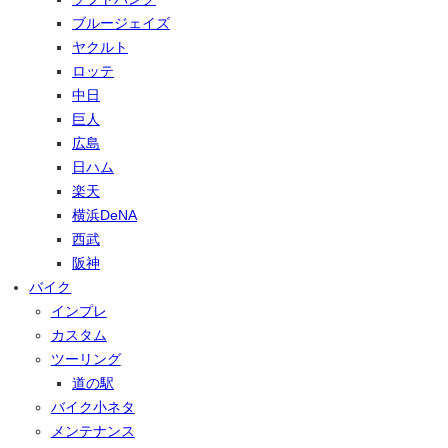
ブルージェイズ
ヤクルト
ロッテ
中日
巨人
広島
日ハム
楽天
横浜DeNA
西武
阪神
バイク
インプレ
カスタム
ツーリング
道の駅
バイク小ネタ
メンテナンス