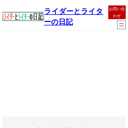
内
お問い合
ライダーとライタ
容
わせ
を
ーの日記
ス
キ
ッ
プ