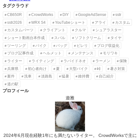
タグクラウド
CB650R
CrowdWorks
DIY
GoogleAdSense
sstr
sstr2026
WRX S4
YouTubeショート
アライ
カスタム
カスタムパーツ
クライアント
クルマ
シュアラスター
ショート動画台本作成
スバル
ソフトクリーム
タイヤ
ツーリング
バイク
バッグ
ピレリ
ブログ収益化
ブログ記事作成
ヘルメット
メンテナンス
モリワキ
ライター
ライティング
ラパイドネオ
ラーメン
保険
兵庫県
初心者向け
夏
大型バイク
峠
暑さ対策
案件
洗車
淡路島
猛暑
維持費
自己紹介
道の駅
プロフィール
遊雅
2024年6月現在経験1年にも満たないライター。 CrowdWorksで主に