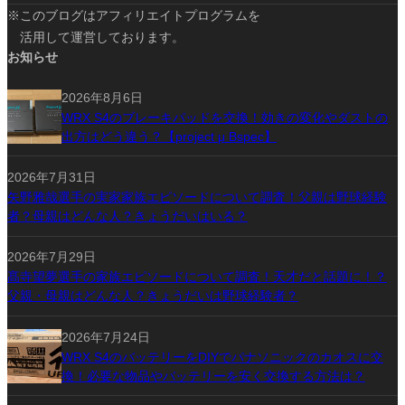
※このブログはアフィリエイトプログラムを
活用して運営しております。
お知らせ
2026年8月6日
WRX S4のブレーキパッドを交換！効きの変化やダストの
出方はどう違う？【project μ Bspec】
2026年7月31日
矢野雅哉選手の実家家族エピソードについて調査！父親は野球経験
者？母親はどんな人？きょうだいはいる？
2026年7月29日
髙寺望夢選手の家族エピソードについて調査！天才だと話題に！？
父親・母親はどんな人？きょうだいは野球経験者？
2026年7月24日
WRX S4のバッテリーをDIYでパナソニックのカオスに交
換！必要な物品やバッテリーを安く交換する方法は？