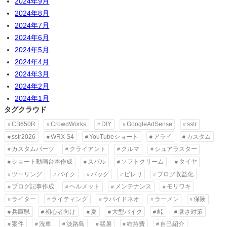
2024年9月
2024年8月
2024年7月
2024年6月
2024年5月
2024年4月
2024年3月
2024年2月
2024年1月
タグクラウド
CB650R
CrowdWorks
DIY
GoogleAdSense
sstr
sstr2026
WRX S4
YouTubeショート
アライ
カスタム
カスタムパーツ
クライアント
クルマ
シュアラスター
ショート動画台本作成
スバル
ソフトクリーム
タイヤ
ツーリング
バイク
バッグ
ピレリ
ブログ収益化
ブログ記事作成
ヘルメット
メンテナンス
モリワキ
ライター
ライティング
ラパイドネオ
ラーメン
保険
兵庫県
初心者向け
夏
大型バイク
峠
暑さ対策
案件
洗車
淡路島
猛暑
維持費
自己紹介