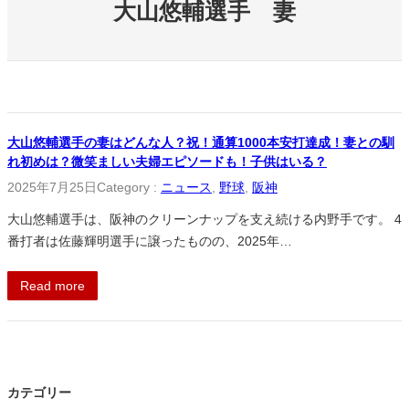
大山悠輔選手 妻
大山悠輔選手の妻はどんな人？祝！通算1000本安打達成！妻との馴
れ初めは？微笑ましい夫婦エピソードも！子供はいる？
2025年7月25日
Category :
ニュース
, 
野球
, 
阪神
大山悠輔選手は、阪神のクリーンナップを支え続ける内野手です。 4
番打者は佐藤輝明選手に譲ったものの、2025年…
Read more
カテゴリー