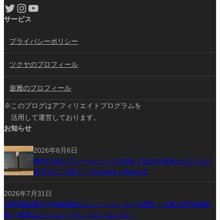
Twitter
Instagram
YouTube
サービス
プライバシーポリシー
ツクヤのプロフィール
遊雅のプロフィール
※このブログはアフィリエイトプログラムを
活用して運営しております。
お知らせ
2026年8月6日
WRX S4のブレーキパッドを交換！効きの変化やダストの
出方はどう違う？【project μ Bspec】
2026年7月31日
矢野雅哉選手の実家家族エピソードについて調査！父親は野球経験
者？母親はどんな人？きょうだいはいる？