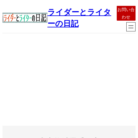
内
お問い合
ライダーとライタ
容
わせ
を
ーの日記
ス
キ
ッ
プ