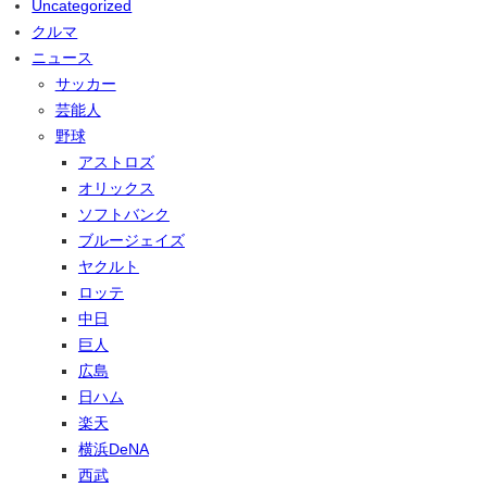
Uncategorized
クルマ
ニュース
サッカー
芸能人
野球
アストロズ
オリックス
ソフトバンク
ブルージェイズ
ヤクルト
ロッテ
中日
巨人
広島
日ハム
楽天
横浜DeNA
西武