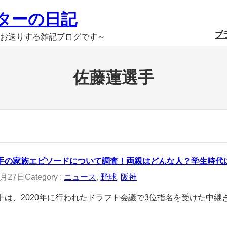
ターの日記
プ
お送りする雑記ブログです～
佐藤蓮選手
手の家族エピソードについて調査！両親はどんな人？学生時代
1月27日
Category :
ニュース
, 
野球
, 
阪神
手は、2020年に行われたドラフト会議で3位指名を受けた中継ぎ投