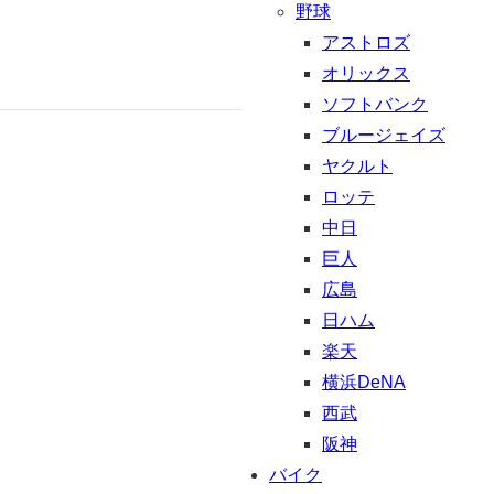
野球
アストロズ
オリックス
ソフトバンク
ブルージェイズ
ヤクルト
ロッテ
中日
巨人
広島
日ハム
楽天
横浜DeNA
西武
阪神
バイク