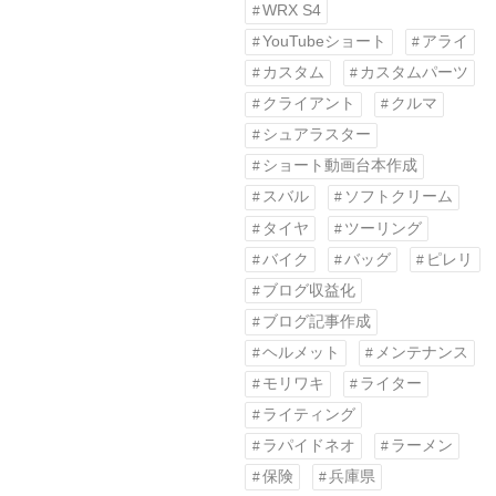
WRX S4
YouTubeショート
アライ
カスタム
カスタムパーツ
クライアント
クルマ
シュアラスター
ショート動画台本作成
スバル
ソフトクリーム
タイヤ
ツーリング
バイク
バッグ
ピレリ
ブログ収益化
ブログ記事作成
ヘルメット
メンテナンス
モリワキ
ライター
ライティング
ラパイドネオ
ラーメン
保険
兵庫県