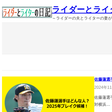
内
ライダーとライ
容
～ライダーの夫とライターの妻が
を
ス
キ
ッ
プ
佐藤蓮選
2024年1
佐藤蓮選
対横浜…