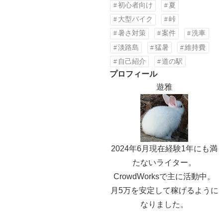
初心者向け
夏
大型バイク
峠
暑さ対策
案件
洗車
淡路島
猛暑
維持費
自己紹介
道の駅
プロフィール
遊雅
2024年6月現在経験1年にも満
たないライター。
CrowdWorksで主に活動中。
月5万を安定して稼げるように
なりました。