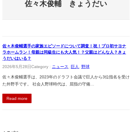
佐々木俊輔 きょうだい
佐々木俊輔選手の家族エピソードについて調査！祝！プロ初サヨナ
ラホームラン！母親は同級生にも大人気！？父親はどんな人？きょ
うだいはいる？
2026年5月28日
Category :
ニュース
, 
巨人
, 
野球
佐々木俊輔選手は、2023年のドラフト会議で巨人から3位指名を受け
た外野手です。 社会人野球時代は、屈指の守備…
Read more