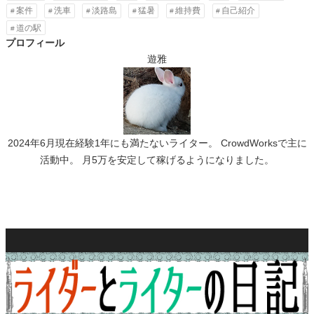
案件
洗車
淡路島
猛暑
維持費
自己紹介
道の駅
プロフィール
遊雅
2024年6月現在経験1年にも満たないライター。 CrowdWorksで主に
活動中。 月5万を安定して稼げるようになりました。