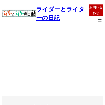
内
お問い合
ライダーとライタ
容
わせ
を
ーの日記
ス
キ
ッ
プ