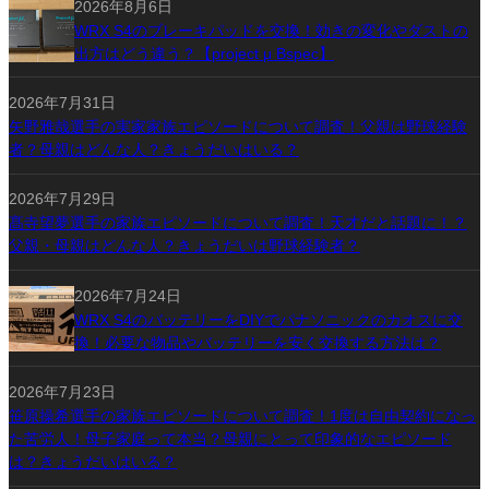
2026年8月6日
WRX S4のブレーキパッドを交換！効きの変化やダストの
出方はどう違う？【project μ Bspec】
2026年7月31日
矢野雅哉選手の実家家族エピソードについて調査！父親は野球経験
者？母親はどんな人？きょうだいはいる？
2026年7月29日
髙寺望夢選手の家族エピソードについて調査！天才だと話題に！？
父親・母親はどんな人？きょうだいは野球経験者？
2026年7月24日
WRX S4のバッテリーをDIYでパナソニックのカオスに交
換！必要な物品やバッテリーを安く交換する方法は？
2026年7月23日
笹原操希選手の家族エピソードについて調査！1度は自由契約になっ
た苦労人！母子家庭って本当？母親にとって印象的なエピソード
は？きょうだいはいる？