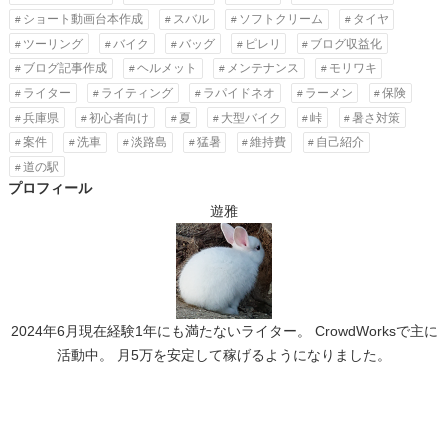
ショート動画台本作成
スバル
ソフトクリーム
タイヤ
ツーリング
バイク
バッグ
ピレリ
ブログ収益化
ブログ記事作成
ヘルメット
メンテナンス
モリワキ
ライター
ライティング
ラパイドネオ
ラーメン
保険
兵庫県
初心者向け
夏
大型バイク
峠
暑さ対策
案件
洗車
淡路島
猛暑
維持費
自己紹介
道の駅
プロフィール
遊雅
2024年6月現在経験1年にも満たないライター。 CrowdWorksで主に
活動中。 月5万を安定して稼げるようになりました。