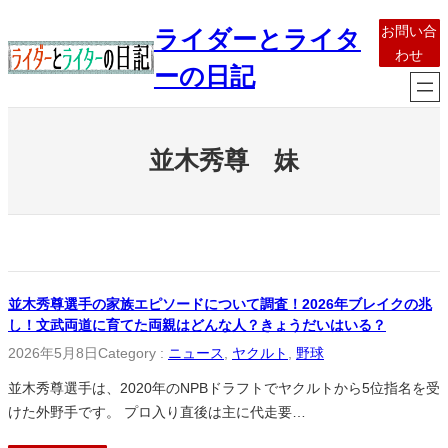
内
お問い合
ライダーとライタ
容
わせ
を
ーの日記
ス
キ
ッ
並木秀尊 妹
プ
並木秀尊選手の家族エピソードについて調査！2026年ブレイクの兆
し！文武両道に育てた両親はどんな人？きょうだいはいる？
2026年5月8日
Category :
ニュース
, 
ヤクルト
, 
野球
並木秀尊選手は、2020年のNPBドラフトでヤクルトから5位指名を受
けた外野手です。 プロ入り直後は主に代走要…