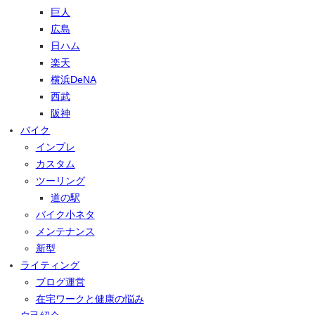
巨人
広島
日ハム
楽天
横浜DeNA
西武
阪神
バイク
インプレ
カスタム
ツーリング
道の駅
バイク小ネタ
メンテナンス
新型
ライティング
ブログ運営
在宅ワークと健康の悩み