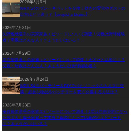
2026年8月6日
WRX S4のブレーキパッドを交換！効きの変化やダストの
出方はどう違う？【project μ Bspec】
2026年7月31日
矢野雅哉選手の実家家族エピソードについて調査！父親は野球経験
者？母親はどんな人？きょうだいはいる？
2026年7月29日
髙寺望夢選手の家族エピソードについて調査！天才だと話題に！？
父親・母親はどんな人？きょうだいは野球経験者？
2026年7月24日
WRX S4のバッテリーをDIYでパナソニックのカオスに交
換！必要な物品やバッテリーを安く交換する方法は？
2026年7月23日
笹原操希選手の家族エピソードについて調査！1度は自由契約になっ
た苦労人！母子家庭って本当？母親にとって印象的なエピソード
は？きょうだいはいる？