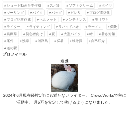
ショート動画台本作成
スバル
ソフトクリーム
タイヤ
ツーリング
バイク
バッグ
ピレリ
ブログ収益化
ブログ記事作成
ヘルメット
メンテナンス
モリワキ
ライター
ライティング
ラパイドネオ
ラーメン
保険
兵庫県
初心者向け
夏
大型バイク
峠
暑さ対策
案件
洗車
淡路島
猛暑
維持費
自己紹介
道の駅
プロフィール
遊雅
2024年6月現在経験1年にも満たないライター。 CrowdWorksで主に
活動中。 月5万を安定して稼げるようになりました。