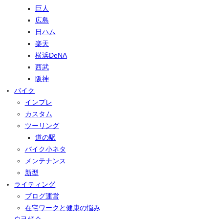
巨人
広島
日ハム
楽天
横浜DeNA
西武
阪神
バイク
インプレ
カスタム
ツーリング
道の駅
バイク小ネタ
メンテナンス
新型
ライティング
ブログ運営
在宅ワークと健康の悩み