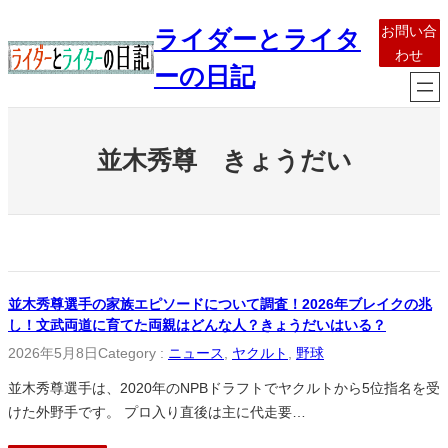
内
お問い合
ライダーとライタ
容
わせ
を
ーの日記
ス
キ
ッ
並木秀尊 きょうだい
プ
並木秀尊選手の家族エピソードについて調査！2026年ブレイクの兆
し！文武両道に育てた両親はどんな人？きょうだいはいる？
2026年5月8日
Category :
ニュース
, 
ヤクルト
, 
野球
並木秀尊選手は、2020年のNPBドラフトでヤクルトから5位指名を受
けた外野手です。 プロ入り直後は主に代走要…