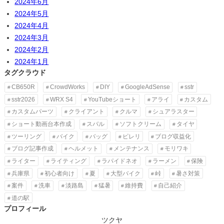
2024年6月
2024年5月
2024年4月
2024年3月
2024年2月
2024年1月
タグクラウド
CB650R
CrowdWorks
DIY
GoogleAdSense
sstr
sstr2026
WRX S4
YouTubeショート
アライ
カスタム
カスタムパーツ
クライアント
クルマ
シュアラスター
ショート動画台本作成
スバル
ソフトクリーム
タイヤ
ツーリング
バイク
バッグ
ピレリ
ブログ収益化
ブログ記事作成
ヘルメット
メンテナンス
モリワキ
ライター
ライティング
ラパイドネオ
ラーメン
保険
兵庫県
初心者向け
夏
大型バイク
峠
暑さ対策
案件
洗車
淡路島
猛暑
維持費
自己紹介
道の駅
プロフィール
ツクヤ