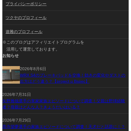
プライバシーポリシー
ツクヤのプロフィール
遊雅のプロフィール
※このブログはアフィリエイトプログラムを
活用して運営しております。
お知らせ
2026年8月6日
WRX S4のブレーキパッドを交換！効きの変化やダストの
出方はどう違う？【project μ Bspec】
2026年7月31日
矢野雅哉選手の実家家族エピソードについて調査！父親は野球経験
者？母親はどんな人？きょうだいはいる？
2026年7月29日
髙寺望夢選手の家族エピソードについて調査！天才だと話題に！？