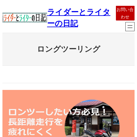
内
お問い合
ライダーとライタ
容
わせ
を
ーの日記
ス
キ
ッ
ロングツーリング
プ