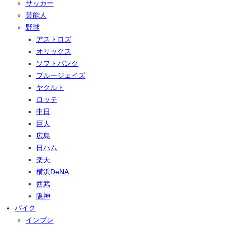
サッカー
芸能人
野球
アストロズ
オリックス
ソフトバンク
ブルージェイズ
ヤクルト
ロッテ
中日
巨人
広島
日ハム
楽天
横浜DeNA
西武
阪神
バイク
インプレ