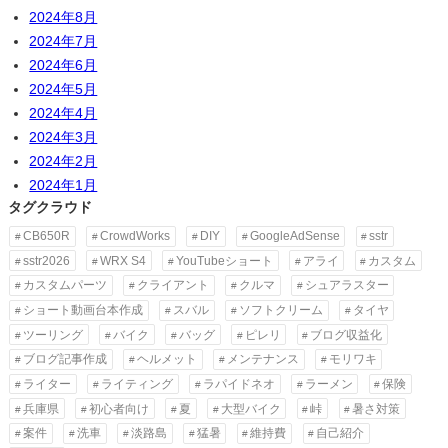
2024年8月
2024年7月
2024年6月
2024年5月
2024年4月
2024年3月
2024年2月
2024年1月
タグクラウド
CB650R
CrowdWorks
DIY
GoogleAdSense
sstr
sstr2026
WRX S4
YouTubeショート
アライ
カスタム
カスタムパーツ
クライアント
クルマ
シュアラスター
ショート動画台本作成
スバル
ソフトクリーム
タイヤ
ツーリング
バイク
バッグ
ピレリ
ブログ収益化
ブログ記事作成
ヘルメット
メンテナンス
モリワキ
ライター
ライティング
ラパイドネオ
ラーメン
保険
兵庫県
初心者向け
夏
大型バイク
峠
暑さ対策
案件
洗車
淡路島
猛暑
維持費
自己紹介