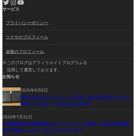
Twitter
Instagram
YouTube
サービス
プライバシーポリシー
ツクヤのプロフィール
遊雅のプロフィール
※このブログはアフィリエイトプログラムを
活用して運営しております。
お知らせ
2026年8月6日
WRX S4のブレーキパッドを交換！効きの変化やダストの
出方はどう違う？【project μ Bspec】
2026年7月31日
矢野雅哉選手の実家家族エピソードについて調査！父親は野球経験
者？母親はどんな人？きょうだいはいる？