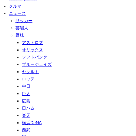
クルマ
ニュース
サッカー
芸能人
野球
アストロズ
オリックス
ソフトバンク
ブルージェイズ
ヤクルト
ロッテ
中日
巨人
広島
日ハム
楽天
横浜DeNA
西武