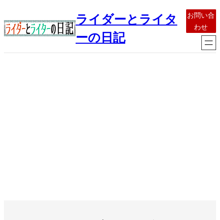
内
お問い合
ライダーとライタ
容
わせ
を
ーの日記
ス
キ
ッ
プ