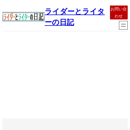
内
お問い合
ライダーとライタ
容
わせ
を
ーの日記
ス
キ
ッ
プ