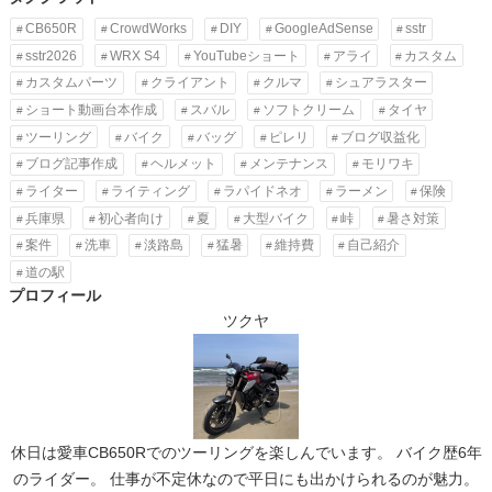
CB650R
CrowdWorks
DIY
GoogleAdSense
sstr
sstr2026
WRX S4
YouTubeショート
アライ
カスタム
カスタムパーツ
クライアント
クルマ
シュアラスター
ショート動画台本作成
スバル
ソフトクリーム
タイヤ
ツーリング
バイク
バッグ
ピレリ
ブログ収益化
ブログ記事作成
ヘルメット
メンテナンス
モリワキ
ライター
ライティング
ラパイドネオ
ラーメン
保険
兵庫県
初心者向け
夏
大型バイク
峠
暑さ対策
案件
洗車
淡路島
猛暑
維持費
自己紹介
道の駅
プロフィール
ツクヤ
休日は愛車CB650Rでのツーリングを楽しんでいます。 バイク歴6年
のライダー。 仕事が不定休なので平日にも出かけられるのが魅力。