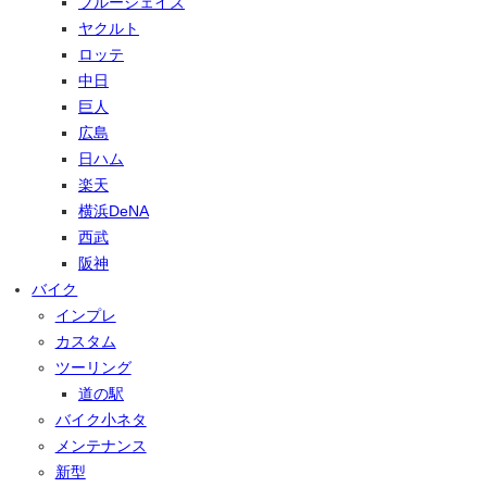
ブルージェイズ
ヤクルト
ロッテ
中日
巨人
広島
日ハム
楽天
横浜DeNA
西武
阪神
バイク
インプレ
カスタム
ツーリング
道の駅
バイク小ネタ
メンテナンス
新型