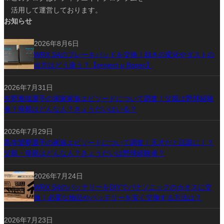
活用して運営しております。
お知らせ
2026年8月6日
WRX S4のブレーキパッドを交換！効きの変化やダストの
出方はどう違う？【project μ Bspec】
2026年7月31日
矢野雅哉選手の実家家族エピソードについて調査！父親は野球経験
者？母親はどんな人？きょうだいはいる？
2026年7月29日
髙寺望夢選手の家族エピソードについて調査！天才だと話題に！？
父親・母親はどんな人？きょうだいは野球経験者？
2026年7月24日
WRX S4のバッテリーをDIYでパナソニックのカオスに交
換！必要な物品やバッテリーを安く交換する方法は？
2026年7月23日