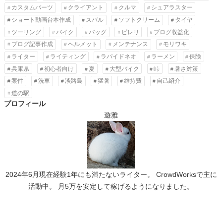
カスタムパーツ
クライアント
クルマ
シュアラスター
ショート動画台本作成
スバル
ソフトクリーム
タイヤ
ツーリング
バイク
バッグ
ピレリ
ブログ収益化
ブログ記事作成
ヘルメット
メンテナンス
モリワキ
ライター
ライティング
ラパイドネオ
ラーメン
保険
兵庫県
初心者向け
夏
大型バイク
峠
暑さ対策
案件
洗車
淡路島
猛暑
維持費
自己紹介
道の駅
プロフィール
遊雅
2024年6月現在経験1年にも満たないライター。 CrowdWorksで主に
活動中。 月5万を安定して稼げるようになりました。