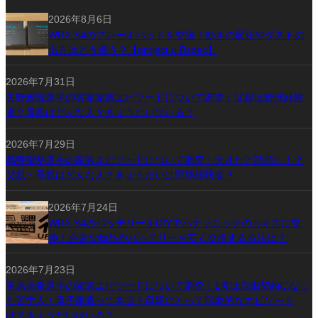
2026年8月6日
WRX S4のブレーキパッドを交換！効きの変化やダストの
出方はどう違う？【project μ Bspec】
2026年7月31日
矢野雅哉選手の実家家族エピソードについて調査！父親は野球経験
者？母親はどんな人？きょうだいはいる？
2026年7月29日
髙寺望夢選手の家族エピソードについて調査！天才だと話題に！？
父親・母親はどんな人？きょうだいは野球経験者？
2026年7月24日
WRX S4のバッテリーをDIYでパナソニックのカオスに交
換！必要な物品やバッテリーを安く交換する方法は？
2026年7月23日
笹原操希選手の家族エピソードについて調査！1度は自由契約になっ
た苦労人！母子家庭って本当？母親にとって印象的なエピソード
は？きょうだいはいる？