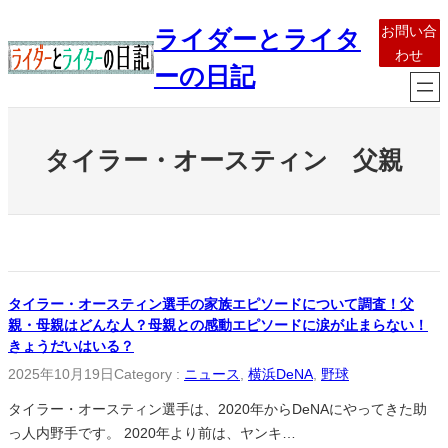
内
お問い合
ライダーとライタ
容
わせ
を
ーの日記
ス
キ
ッ
タイラー・オースティン 父親
プ
タイラー・オースティン選手の家族エピソードについて調査！父
親・母親はどんな人？母親との感動エピソードに涙が止まらない！
きょうだいはいる？
2025年10月19日
Category :
ニュース
, 
横浜DeNA
, 
野球
タイラー・オースティン選手は、2020年からDeNAにやってきた助
っ人内野手です。 2020年より前は、ヤンキ…