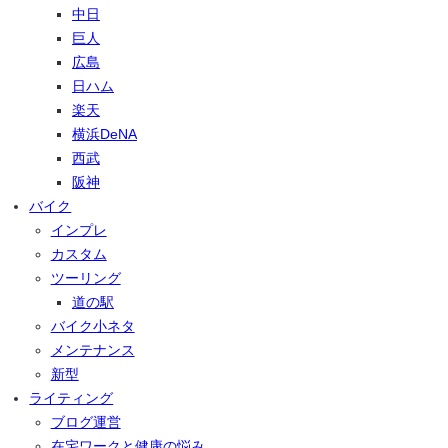
中日
巨人
広島
日ハム
楽天
横浜DeNA
西武
阪神
バイク
インプレ
カスタム
ツーリング
道の駅
バイク小ネタ
メンテナンス
新型
ライティング
ブログ運営
在宅ワークと健康の悩み