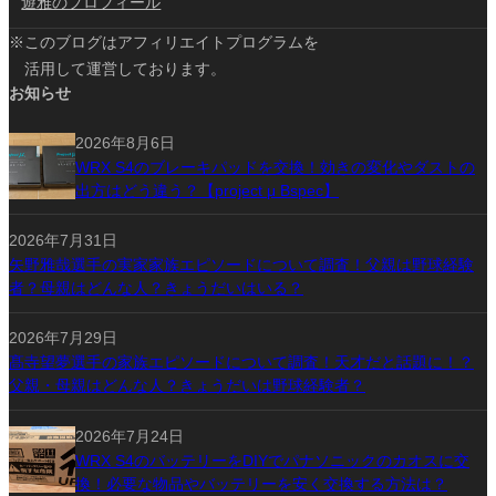
遊雅のプロフィール
※このブログはアフィリエイトプログラムを
活用して運営しております。
お知らせ
2026年8月6日
WRX S4のブレーキパッドを交換！効きの変化やダストの
出方はどう違う？【project μ Bspec】
2026年7月31日
矢野雅哉選手の実家家族エピソードについて調査！父親は野球経験
者？母親はどんな人？きょうだいはいる？
2026年7月29日
髙寺望夢選手の家族エピソードについて調査！天才だと話題に！？
父親・母親はどんな人？きょうだいは野球経験者？
2026年7月24日
WRX S4のバッテリーをDIYでパナソニックのカオスに交
換！必要な物品やバッテリーを安く交換する方法は？