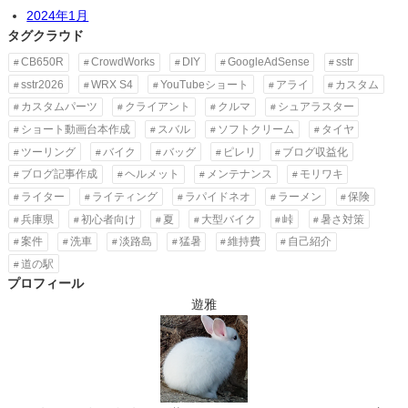
2024年1月
タグクラウド
CB650R
CrowdWorks
DIY
GoogleAdSense
sstr
sstr2026
WRX S4
YouTubeショート
アライ
カスタム
カスタムパーツ
クライアント
クルマ
シュアラスター
ショート動画台本作成
スバル
ソフトクリーム
タイヤ
ツーリング
バイク
バッグ
ピレリ
ブログ収益化
ブログ記事作成
ヘルメット
メンテナンス
モリワキ
ライター
ライティング
ラパイドネオ
ラーメン
保険
兵庫県
初心者向け
夏
大型バイク
峠
暑さ対策
案件
洗車
淡路島
猛暑
維持費
自己紹介
道の駅
プロフィール
遊雅