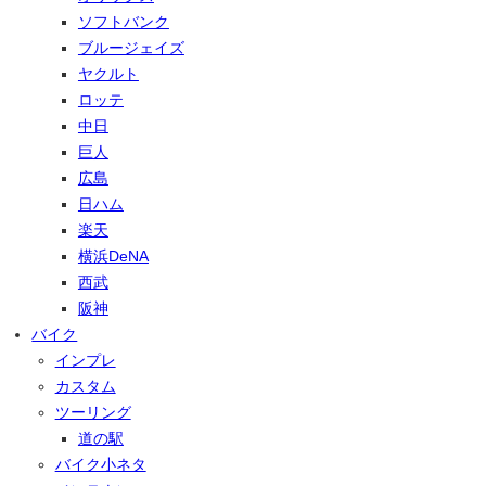
ソフトバンク
ブルージェイズ
ヤクルト
ロッテ
中日
巨人
広島
日ハム
楽天
横浜DeNA
西武
阪神
バイク
インプレ
カスタム
ツーリング
道の駅
バイク小ネタ