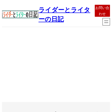
内
お問い合
ライダーとライタ
容
わせ
を
ーの日記
ス
キ
ッ
プ