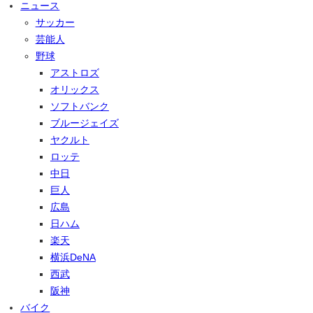
ニュース
サッカー
芸能人
野球
アストロズ
オリックス
ソフトバンク
ブルージェイズ
ヤクルト
ロッテ
中日
巨人
広島
日ハム
楽天
横浜DeNA
西武
阪神
バイク