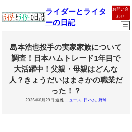
内
お問い合
ライダーとライタ
容
わせ
を
ーの日記
ス
キ
ッ
島本浩也投手の実家家族について
プ
調査！日本ハムトレード1年目で
大活躍中！父親・母親はどんな
人？きょうだいはまさかの職業だ
った！？
2026年6月29日
遊雅
ニュース
, 
日ハム
, 
野球