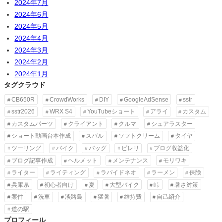
2024年7月
2024年6月
2024年5月
2024年4月
2024年3月
2024年2月
2024年1月
タグクラウド
CB650R
CrowdWorks
DIY
GoogleAdSense
sstr
sstr2026
WRX S4
YouTubeショート
アライ
カスタム
カスタムパーツ
クライアント
クルマ
シュアラスター
ショート動画台本作成
スバル
ソフトクリーム
タイヤ
ツーリング
バイク
バッグ
ピレリ
ブログ収益化
ブログ記事作成
ヘルメット
メンテナンス
モリワキ
ライター
ライティング
ラパイドネオ
ラーメン
保険
兵庫県
初心者向け
夏
大型バイク
峠
暑さ対策
案件
洗車
淡路島
猛暑
維持費
自己紹介
道の駅
プロフィール