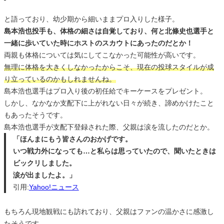
と語っており、幼少期から細いままプロ入りした様子。
島本浩也投手も、体格の細さは自覚しており、何と北條史也選手と
一緒に歩いていた時にホストのスカウトにあったのだとか！
両親も体格については気にしてこなかった可能性が高いです。
無理に体格を大きくしなかったからこそ、現在の投球スタイルが成
り立っているのかもしれませんね。
島本浩也選手はプロ入り後の初任給でキーケースをプレゼント。
しかし、なかなか支配下に上がれない日々が続き、諦めかけたこと
もあったそうです。
島本浩也選手が支配下登録された際、父親は涙を流したのだとか。
「ほんまにもう皆さんのおかげです。
いつ戦力外になっても…と私らは思っていたので、聞いたときは
ビックリしました。
涙が出ましたよ。」
引用:
Yahoo!ニュース
もちろん現地観戦にも訪れており、父親はファンの温かさに感激し
たそうです。