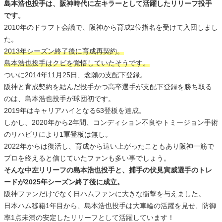
島本浩也投手は、阪神時代に左キラーとして活躍したリリーフ投手
です。
2010年のドラフト会議で、阪神から育成2位指名を受けて入団しまし
た。
2013年シーズン終了後に育成再契約。
島本浩也投手はクビを覚悟していたそうです。
ついに2014年11月25日、念願の支配下登録。
阪神と育成契約を結んだ投手かつ高卒選手が支配下登録を勝ち取る
のは、島本浩也投手が球団初です。
2019年はキャリアハイとなる63登板を達成。
しかし、2020年から2年間、コンディション不良やトミージョン手術
のリハビリにより1軍登板は無し。
2022年からは復活し、育成から這い上がったこともあり阪神一筋で
プロを終えると信じていたファンも多い事でしょう。
そんな中左リリーフの島本浩也投手と、捕手の伏見寅威選手のトレ
ードが2025年シーズン終了後に成立。
阪神ファンだけでなく日ハムファンに大きな衝撃を与えました。
日本ハム移籍1年目から、島本浩也投手は大車輪の活躍を見せ、防御
率1点未満の安定したリリーフとして活躍しています！