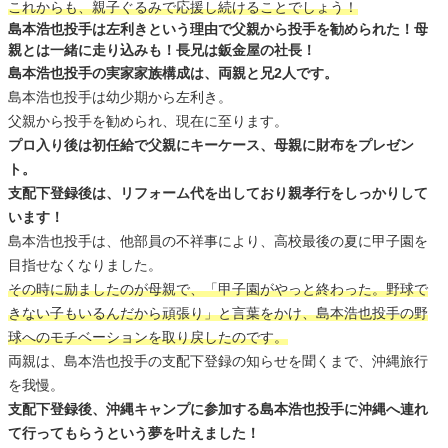
これからも、親子ぐるみで応援し続けることでしょう！
島本浩也投手は左利きという理由で父親から投手を勧められた！母
親とは一緒に走り込みも！長兄は鈑金屋の社長！
島本浩也投手の実家家族構成は、両親と兄2人です。
島本浩也投手は幼少期から左利き。
父親から投手を勧められ、現在に至ります。
プロ入り後は初任給で父親にキーケース、母親に財布をプレゼン
ト。
支配下登録後は、リフォーム代を出しており親孝行をしっかりして
います！
島本浩也投手は、他部員の不祥事により、高校最後の夏に甲子園を
目指せなくなりました。
その時に励ましたのが母親で、「甲子園がやっと終わった。野球で
きない子もいるんだから頑張り」と言葉をかけ、島本浩也投手の野
球へのモチベーションを取り戻したのです。
両親は、島本浩也投手の支配下登録の知らせを聞くまで、沖縄旅行
を我慢。
支配下登録後、沖縄キャンプに参加する島本浩也投手に沖縄へ連れ
て行ってもらうという夢を叶えました！