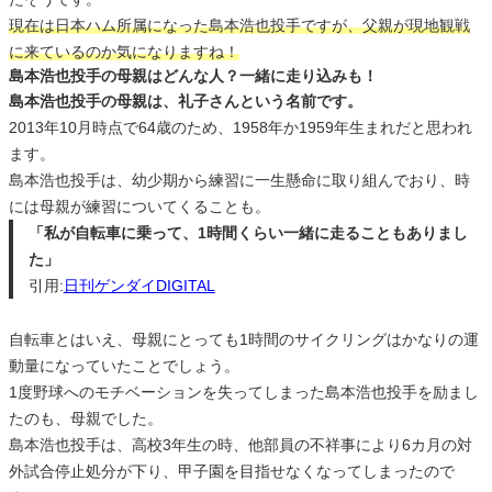
現在は日本ハム所属になった島本浩也投手ですが、父親が現地観戦
に来ているのか気になりますね！
島本浩也投手の母親はどんな人？一緒に走り込みも！
島本浩也投手の母親は、礼子さんという名前です。
2013年10月時点で64歳のため、1958年か1959年生まれだと思われ
ます。
島本浩也投手は、幼少期から練習に一生懸命に取り組んでおり、時
には母親が練習についてくることも。
「私が自転車に乗って、1時間くらい一緒に走ることもありまし
た」
引用:
日刊ゲンダイDIGITAL
自転車とはいえ、母親にとっても1時間のサイクリングはかなりの運
動量になっていたことでしょう。
1度野球へのモチベーションを失ってしまった島本浩也投手を励まし
たのも、母親でした。
島本浩也投手は、高校3年生の時、他部員の不祥事により6カ月の対
外試合停止処分が下り、甲子園を目指せなくなってしまったので