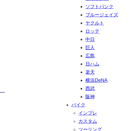
ソフトバンク
ブルージェイズ
ヤクルト
ロッテ
中日
巨人
広島
日ハム
楽天
横浜DeNA
西武
阪神
バイク
インプレ
カスタム
ツーリング