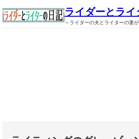
内
ライダーとライ
容
～ライダーの夫とライターの妻が
を
ス
キ
ッ
プ