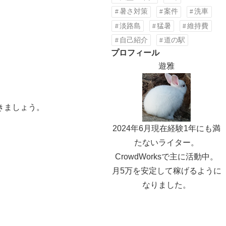
暑さ対策
案件
洗車
淡路島
猛暑
維持費
自己紹介
道の駅
プロフィール
遊雅
きましょう。
2024年6月現在経験1年にも満
たないライター。
CrowdWorksで主に活動中。
月5万を安定して稼げるように
なりました。