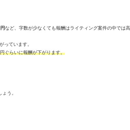
0円
など、字数が少なくても報酬はライティング案件の中では
転がっています。
00円ぐらいに報酬が下がります。
しょう。