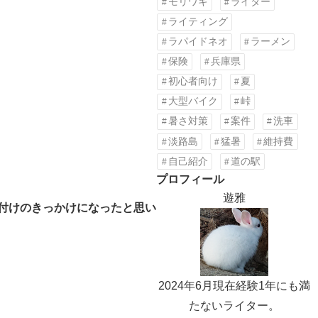
モリワキ
ライター
ライティング
ラパイドネオ
ラーメン
保険
兵庫県
初心者向け
夏
大型バイク
峠
暑さ対策
案件
洗車
淡路島
猛暑
維持費
自己紹介
道の駅
プロフィール
遊雅
付けのきっかけになったと思い
2024年6月現在経験1年にも満
たないライター。