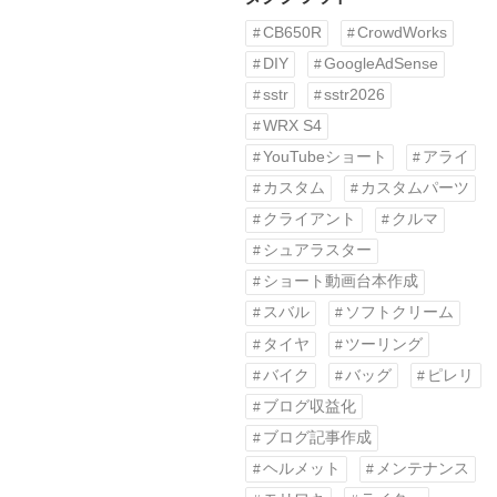
CB650R
CrowdWorks
DIY
GoogleAdSense
sstr
sstr2026
WRX S4
YouTubeショート
アライ
カスタム
カスタムパーツ
クライアント
クルマ
シュアラスター
ショート動画台本作成
スバル
ソフトクリーム
タイヤ
ツーリング
バイク
バッグ
ピレリ
ブログ収益化
ブログ記事作成
ヘルメット
メンテナンス