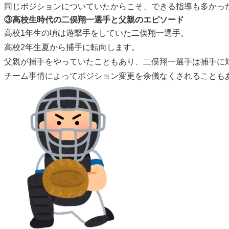
同じポジションについていたからこそ、できる指導も多かっ
③高校生時代の二俣翔一選手と父親のエピソード
高校1年生の頃は遊撃手をしていた二俣翔一選手。
高校2年生夏から捕手に転向します。
父親が捕手をやっていたこともあり、二俣翔一選手は捕手に
チーム事情によってポジション変更を余儀なくされることも