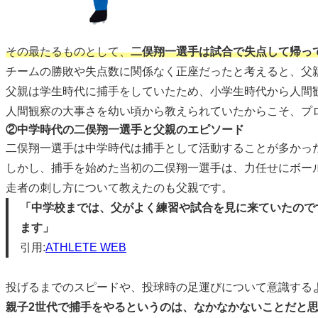
その最たるものとして、
二俣翔一選手は試合で失点して帰っ
チームの勝敗や失点数に関係なく正座だったと考えると、父
父親は学生時代に捕手をしていたため、小学生時代から人間
人間観察の大事さを幼い頃から教えられていたからこそ、プ
②中学時代の二俣翔一選手と父親のエピソード
二俣翔一選手は中学時代は捕手として活動することが多かっ
しかし、捕手を始めた当初の二俣翔一選手は、力任せにボー
走者の刺し方について教えたのも父親です。
「中学校までは、父がよく練習や試合を見に来ていたので
ます」
引用:
ATHLETE WEB
投げるまでのスピードや、投球時の足運びについて意識する
親子2世代で捕手をやるというのは、なかなかないことだと