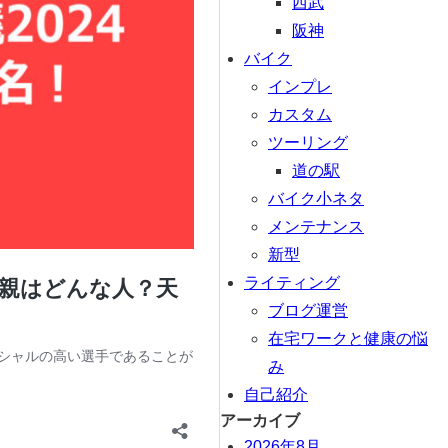
西武
阪神
バイク
インプレ
カスタム
ツーリング
道の駅
バイク小ネタ
メンテナンス
新型
ライティング
ブログ運営
在宅ワークと健康の悩
み
自己紹介
アーカイブ
2026年8月