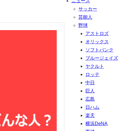
ニュース
サッカー
芸能人
野球
アストロズ
オリックス
ソフトバンク
ブルージェイズ
ヤクルト
ロッテ
中日
巨人
広島
日ハム
楽天
横浜DeNA