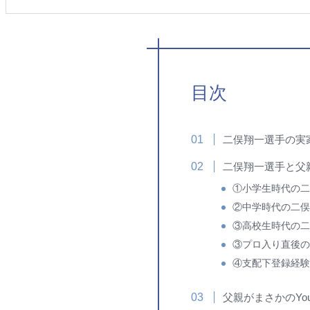
目次
二俣翔一選手の実
二俣翔一選手と父
①小学生時代の二
②中学時代の二俣
③高校生時代の二
③プロ入り直後の
④支配下登録経験
父親がまさかのYo