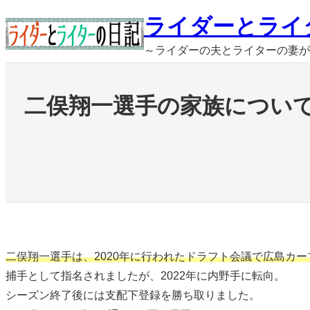
内
ライダーとライ
容
～ライダーの夫とライターの妻が
を
ス
キ
二俣翔一選手の家族について
ッ
プ
二俣翔一選手は、2020年に行われたドラフト会議で広島カ
捕手として指名されましたが、2022年に内野手に転向。
シーズン終了後には支配下登録を勝ち取りました。