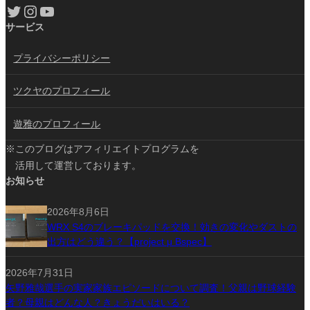
Twitter
Instagram
YouTube
サービス
プライバシーポリシー
ツクヤのプロフィール
遊雅のプロフィール
※このブログはアフィリエイトプログラムを
活用して運営しております。
お知らせ
2026年8月6日
WRX S4のブレーキパッドを交換！効きの変化やダストの
出方はどう違う？【project μ Bspec】
2026年7月31日
矢野雅哉選手の実家家族エピソードについて調査！父親は野球経験
者？母親はどんな人？きょうだいはいる？