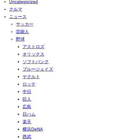
Uncategorized
クルマ
ニュース
サッカー
芸能人
野球
アストロズ
オリックス
ソフトバンク
ブルージェイズ
ヤクルト
ロッテ
中日
巨人
広島
日ハム
楽天
横浜DeNA
西武