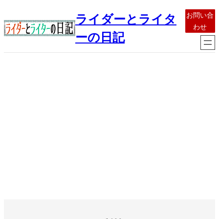
内
お問い合
ライダーとライタ
容
わせ
を
ーの日記
ス
キ
ッ
プ