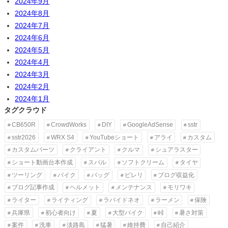
2024年9月
2024年8月
2024年7月
2024年6月
2024年5月
2024年4月
2024年3月
2024年2月
2024年1月
タグクラウド
CB650R
CrowdWorks
DIY
GoogleAdSense
sstr
sstr2026
WRX S4
YouTubeショート
アライ
カスタム
カスタムパーツ
クライアント
クルマ
シュアラスター
ショート動画台本作成
スバル
ソフトクリーム
タイヤ
ツーリング
バイク
バッグ
ピレリ
ブログ収益化
ブログ記事作成
ヘルメット
メンテナンス
モリワキ
ライター
ライティング
ラパイドネオ
ラーメン
保険
兵庫県
初心者向け
夏
大型バイク
峠
暑さ対策
案件
洗車
淡路島
猛暑
維持費
自己紹介