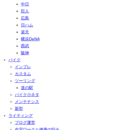
中日
巨人
広島
日ハム
楽天
横浜DeNA
西武
阪神
バイク
インプレ
カスタム
ツーリング
道の駅
バイク小ネタ
メンテナンス
新型
ライティング
ブログ運営
在宅ワークと健康の悩み