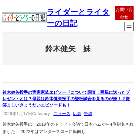
内
お問い合
ライダーとライタ
容
わせ
を
ーの日記
ス
キ
ッ
鈴木健矢 妹
プ
鈴木健矢投手の実家家族エピソードについて調査！両親に送ったプ
レゼントとは？母親は鈴木健矢投手の登板試合を見るのが嫌！？微
笑ましいきょうだいエピソードも！
2026年1月17日
Category :
ニュース
, 
広島
, 
野球
鈴木健矢投手は、2019年のドラフト会議で日本ハムから4位指名され
ました。 2022年はアンダースローに転向し…