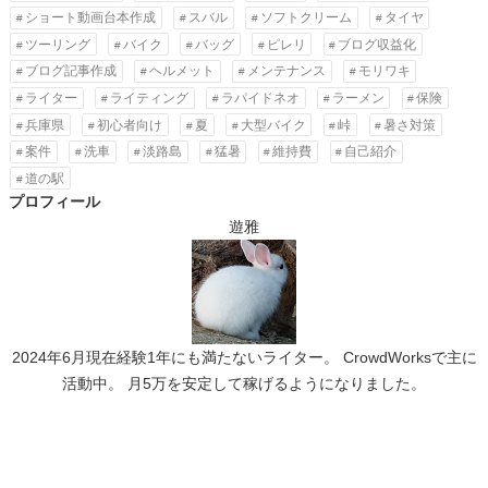
ショート動画台本作成
スバル
ソフトクリーム
タイヤ
ツーリング
バイク
バッグ
ピレリ
ブログ収益化
ブログ記事作成
ヘルメット
メンテナンス
モリワキ
ライター
ライティング
ラパイドネオ
ラーメン
保険
兵庫県
初心者向け
夏
大型バイク
峠
暑さ対策
案件
洗車
淡路島
猛暑
維持費
自己紹介
道の駅
プロフィール
遊雅
2024年6月現在経験1年にも満たないライター。 CrowdWorksで主に
活動中。 月5万を安定して稼げるようになりました。