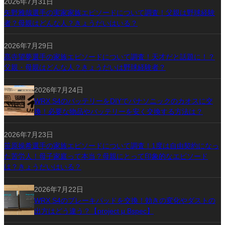
2026年7月31日
矢野雅哉選手の実家家族エピソードについて調査！父親は野球経験
者？母親はどんな人？きょうだいはいる？
2026年7月29日
髙寺望夢選手の家族エピソードについて調査！天才だと話題に！？
父親・母親はどんな人？きょうだいは野球経験者？
2026年7月24日
WRX S4のバッテリーをDIYでパナソニックのカオスに交
換！必要な物品やバッテリーを安く交換する方法は？
2026年7月23日
笹原操希選手の家族エピソードについて調査！1度は自由契約になっ
た苦労人！母子家庭って本当？母親にとって印象的なエピソード
は？きょうだいはいる？
2026年7月22日
WRX S4のブレーキパッドを交換！効きの変化やダストの
出方はどう違う？【project μ Bspec】