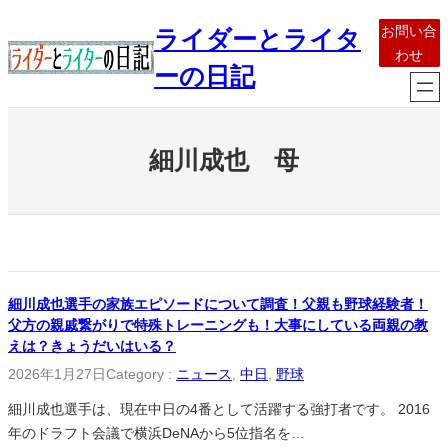
内
お問い合
ライダーとライタ
容
わせ
を
ーの日記
ス
キ
ッ
細川成也 母
プ
細川成也選手の家族エピソードについて調査！父親も野球経験者！
父方の親戚繋がりで特殊トレーニングも！大事にしている両親の教
えは？きょうだいはいる？
2026年1月27日
Category :
ニュース
, 
中日
, 
野球
細川成也選手は、現在中日の4番として活躍する強打者です。 2016
年のドラフト会議で横浜DeNAから5位指名を…