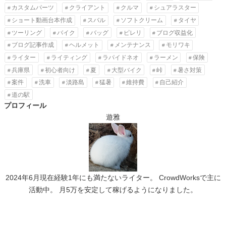
カスタムパーツ
クライアント
クルマ
シュアラスター
ショート動画台本作成
スバル
ソフトクリーム
タイヤ
ツーリング
バイク
バッグ
ピレリ
ブログ収益化
ブログ記事作成
ヘルメット
メンテナンス
モリワキ
ライター
ライティング
ラパイドネオ
ラーメン
保険
兵庫県
初心者向け
夏
大型バイク
峠
暑さ対策
案件
洗車
淡路島
猛暑
維持費
自己紹介
道の駅
プロフィール
遊雅
2024年6月現在経験1年にも満たないライター。 CrowdWorksで主に
活動中。 月5万を安定して稼げるようになりました。