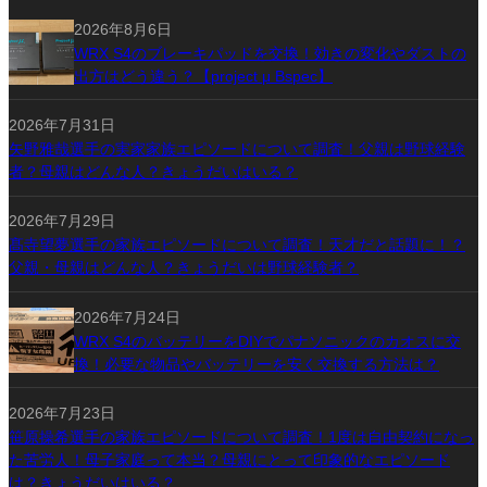
2026年8月6日
WRX S4のブレーキパッドを交換！効きの変化やダストの
出方はどう違う？【project μ Bspec】
2026年7月31日
矢野雅哉選手の実家家族エピソードについて調査！父親は野球経験
者？母親はどんな人？きょうだいはいる？
2026年7月29日
髙寺望夢選手の家族エピソードについて調査！天才だと話題に！？
父親・母親はどんな人？きょうだいは野球経験者？
2026年7月24日
WRX S4のバッテリーをDIYでパナソニックのカオスに交
換！必要な物品やバッテリーを安く交換する方法は？
2026年7月23日
笹原操希選手の家族エピソードについて調査！1度は自由契約になっ
た苦労人！母子家庭って本当？母親にとって印象的なエピソード
は？きょうだいはいる？