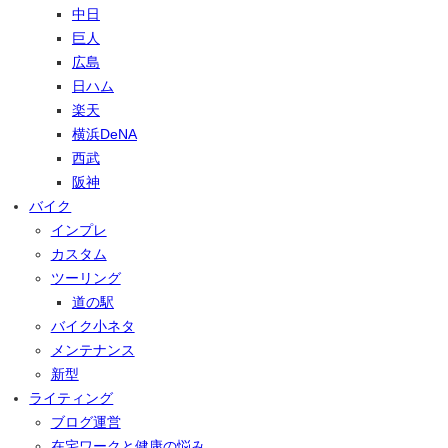
中日
巨人
広島
日ハム
楽天
横浜DeNA
西武
阪神
バイク
インプレ
カスタム
ツーリング
道の駅
バイク小ネタ
メンテナンス
新型
ライティング
ブログ運営
在宅ワークと健康の悩み