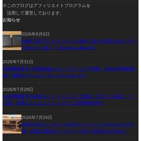
※このブログはアフィリエイトプログラムを
活用して運営しております。
お知らせ
2026年8月6日
WRX S4のブレーキパッドを交換！効きの変化やダストの
出方はどう違う？【project μ Bspec】
2026年7月31日
矢野雅哉選手の実家家族エピソードについて調査！父親は野球経験
者？母親はどんな人？きょうだいはいる？
2026年7月29日
髙寺望夢選手の家族エピソードについて調査！天才だと話題に！？
父親・母親はどんな人？きょうだいは野球経験者？
2026年7月24日
WRX S4のバッテリーをDIYでパナソニックのカオスに交
換！必要な物品やバッテリーを安く交換する方法は？