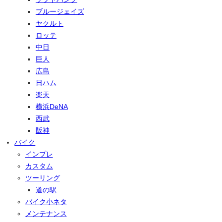
ブルージェイズ
ヤクルト
ロッテ
中日
巨人
広島
日ハム
楽天
横浜DeNA
西武
阪神
バイク
インプレ
カスタム
ツーリング
道の駅
バイク小ネタ
メンテナンス