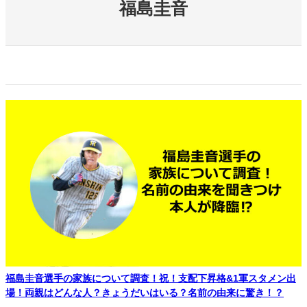
福島圭音
福島圭音選手の家族について調査！祝！支配下昇格&1軍スタメン出
場！両親はどんな人？きょうだいはいる？名前の由来に驚き！？