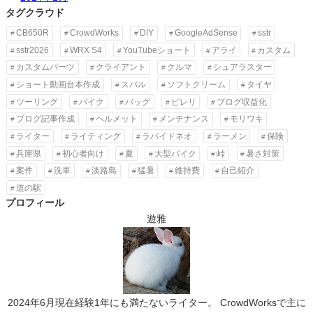
タグクラウド
CB650R
CrowdWorks
DIY
GoogleAdSense
sstr
sstr2026
WRX S4
YouTubeショート
アライ
カスタム
カスタムパーツ
クライアント
クルマ
シュアラスター
ショート動画台本作成
スバル
ソフトクリーム
タイヤ
ツーリング
バイク
バッグ
ピレリ
ブログ収益化
ブログ記事作成
ヘルメット
メンテナンス
モリワキ
ライター
ライティング
ラパイドネオ
ラーメン
保険
兵庫県
初心者向け
夏
大型バイク
峠
暑さ対策
案件
洗車
淡路島
猛暑
維持費
自己紹介
道の駅
プロフィール
遊雅
2024年6月現在経験1年にも満たないライター。 CrowdWorksで主に