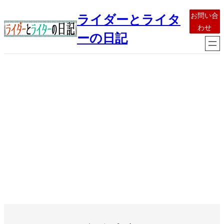
内
お問い合
ライダーとライタ
容
わせ
を
ーの日記
ス
キ
ッ
プ