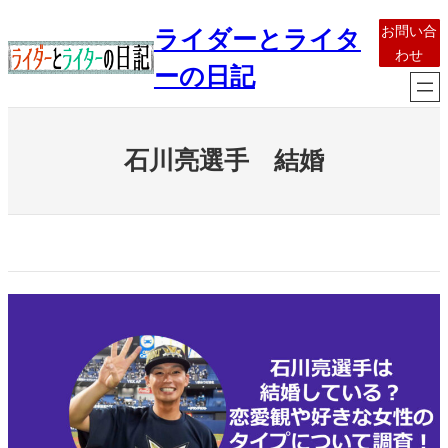
内
お問い合
ライダーとライタ
容
わせ
を
ーの日記
ス
キ
ッ
石川亮選手 結婚
プ