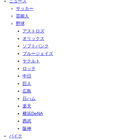
ニュース
サッカー
芸能人
野球
アストロズ
オリックス
ソフトバンク
ブルージェイズ
ヤクルト
ロッテ
中日
巨人
広島
日ハム
楽天
横浜DeNA
西武
阪神
バイク