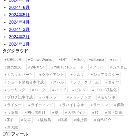
2024年6月
2024年5月
2024年4月
2024年3月
2024年2月
2024年1月
タグクラウド
CB650R
CrowdWorks
DIY
GoogleAdSense
sstr
sstr2026
WRX S4
YouTubeショート
アライ
カスタム
カスタムパーツ
クライアント
クルマ
シュアラスター
ショート動画台本作成
スバル
ソフトクリーム
タイヤ
ツーリング
バイク
バッグ
ピレリ
ブログ収益化
ブログ記事作成
ヘルメット
メンテナンス
モリワキ
ライター
ライティング
ラパイドネオ
ラーメン
保険
兵庫県
初心者向け
夏
大型バイク
峠
暑さ対策
案件
洗車
淡路島
猛暑
維持費
自己紹介
道の駅
プロフィール