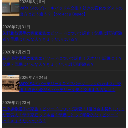
2026年8月6日
WRX S4のブレーキパッドを交換！効きの変化やダストの
出方はどう違う？【project μ Bspec】
2026年7月31日
矢野雅哉選手の実家家族エピソードについて調査！父親は野球経験
者？母親はどんな人？きょうだいはいる？
2026年7月29日
髙寺望夢選手の家族エピソードについて調査！天才だと話題に！？
父親・母親はどんな人？きょうだいは野球経験者？
2026年7月24日
WRX S4のバッテリーをDIYでパナソニックのカオスに交
換！必要な物品やバッテリーを安く交換する方法は？
2026年7月23日
笹原操希選手の家族エピソードについて調査！1度は自由契約になっ
た苦労人！母子家庭って本当？母親にとって印象的なエピソード
は？きょうだいはいる？