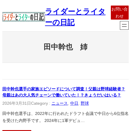
内
お問い合
ライダーとライタ
容
わせ
を
ーの日記
ス
キ
ッ
田中幹也 姉
プ
田中幹也選手の家族エピソードについて調査！父親は野球経験者？
母親はあの大人気チェーンで働いていた！？きょうだいはいる？
2026年3月31日
Category :
ニュース
, 
中日
, 
野球
田中幹也選手は、2022年に行われたドラフト会議で中日から6位指名
を受けた内野手です。 2024年に1軍デビュ…