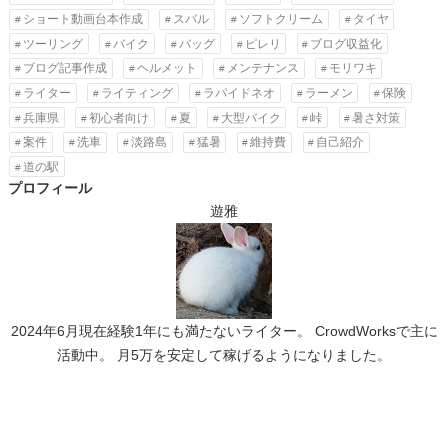
ショート動画台本作成
スバル
ソフトクリーム
タイヤ
ツーリング
バイク
バッグ
ピレリ
ブログ収益化
ブログ記事作成
ヘルメット
メンテナンス
モリワキ
ライター
ライティング
ラパイドネオ
ラーメン
保険
兵庫県
初心者向け
夏
大型バイク
峠
暑さ対策
案件
洗車
淡路島
猛暑
維持費
自己紹介
道の駅
プロフィール
遊雅
2024年6月現在経験1年にも満たないライター。 CrowdWorksで主に
活動中。 月5万を安定して稼げるようになりました。