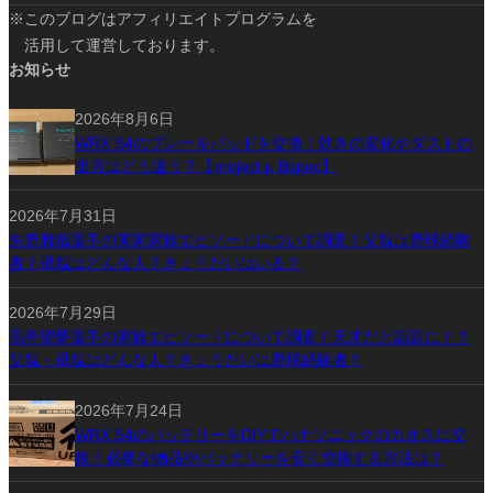
※このブログはアフィリエイトプログラムを
活用して運営しております。
お知らせ
2026年8月6日
WRX S4のブレーキパッドを交換！効きの変化やダストの
出方はどう違う？【project μ Bspec】
2026年7月31日
矢野雅哉選手の実家家族エピソードについて調査！父親は野球経験
者？母親はどんな人？きょうだいはいる？
2026年7月29日
髙寺望夢選手の家族エピソードについて調査！天才だと話題に！？
父親・母親はどんな人？きょうだいは野球経験者？
2026年7月24日
WRX S4のバッテリーをDIYでパナソニックのカオスに交
換！必要な物品やバッテリーを安く交換する方法は？