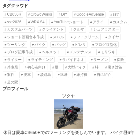
タグクラウド
CB650R
CrowdWorks
DIY
GoogleAdSense
sstr
sstr2026
WRX S4
YouTubeショート
アライ
カスタム
カスタムパーツ
クライアント
クルマ
シュアラスター
ショート動画台本作成
スバル
ソフトクリーム
タイヤ
ツーリング
バイク
バッグ
ピレリ
ブログ収益化
ブログ記事作成
ヘルメット
メンテナンス
モリワキ
ライター
ライティング
ラパイドネオ
ラーメン
保険
兵庫県
初心者向け
夏
大型バイク
峠
暑さ対策
案件
洗車
淡路島
猛暑
維持費
自己紹介
道の駅
プロフィール
ツクヤ
休日は愛車CB650Rでのツーリングを楽しんでいます。 バイク歴6年