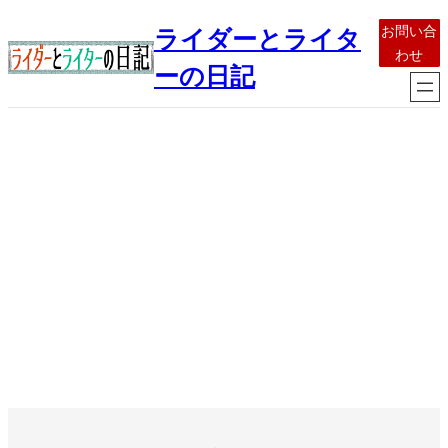
内
お問い合
ライダーとライタ
容
わせ
を
ーの日記
ス
キ
ッ
プ