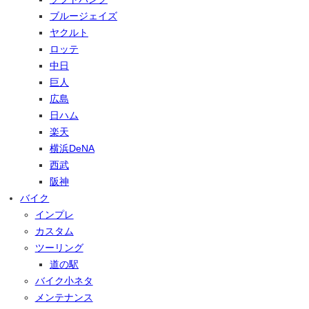
ブルージェイズ
ヤクルト
ロッテ
中日
巨人
広島
日ハム
楽天
横浜DeNA
西武
阪神
バイク
インプレ
カスタム
ツーリング
道の駅
バイク小ネタ
メンテナンス