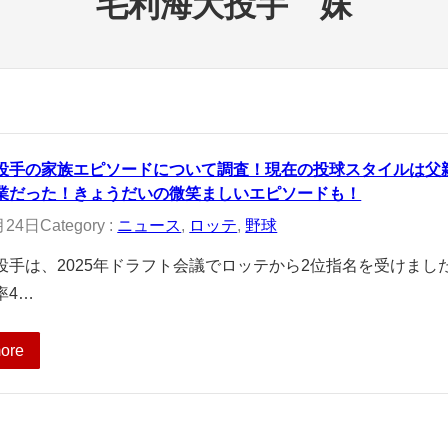
毛利海大投手 妹
投手の家族エピソードについて調査！現在の投球スタイルは父
業だった！きょうだいの微笑ましいエピソードも！
月24日
Category :
ニュース
, 
ロッテ
, 
野球
投手は、2025年ドラフト会議でロッテから2位指名を受けまし
率4…
ore