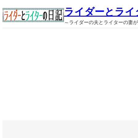
内
ライダーとライ
容
～ライダーの夫とライターの妻が
を
ス
キ
ッ
プ