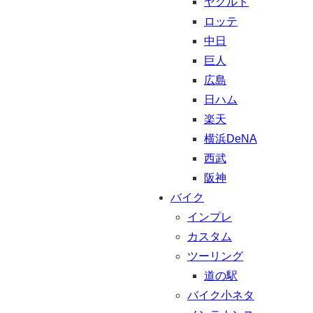
ヤクルト
ロッテ
中日
巨人
広島
日ハム
楽天
横浜DeNA
西武
阪神
バイク
インプレ
カスタム
ツーリング
道の駅
バイク小ネタ