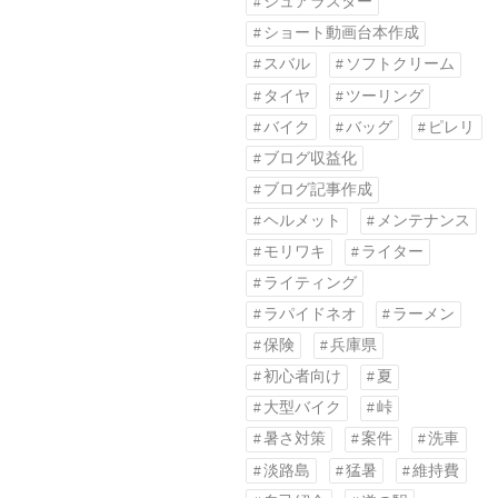
シュアラスター
ショート動画台本作成
スバル
ソフトクリーム
タイヤ
ツーリング
バイク
バッグ
ピレリ
ブログ収益化
ブログ記事作成
ヘルメット
メンテナンス
モリワキ
ライター
ライティング
ラパイドネオ
ラーメン
保険
兵庫県
初心者向け
夏
大型バイク
峠
暑さ対策
案件
洗車
淡路島
猛暑
維持費