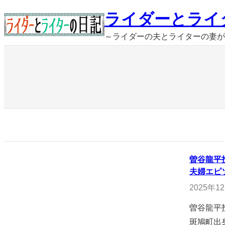
内
ライダーとライ
容
～ライダーの夫とライターの妻が
を
ス
キ
ッ
プ
曽谷龍平
夫婦エピ
2025年1
曽谷龍平
斑鳩町出