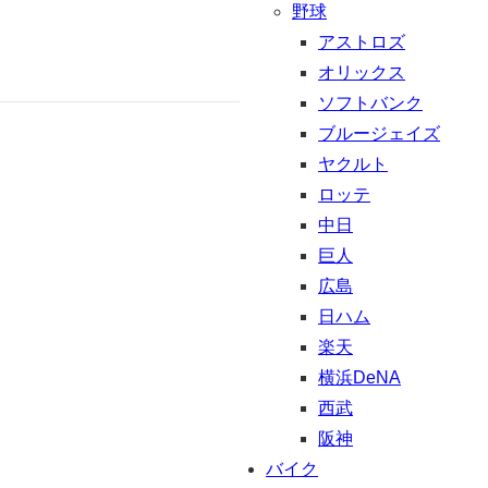
野球
アストロズ
オリックス
ソフトバンク
ブルージェイズ
ヤクルト
ロッテ
中日
巨人
広島
日ハム
楽天
横浜DeNA
西武
阪神
バイク