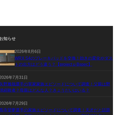
お知らせ
2026年8月6日
WRX S4のブレーキパッドを交換！効きの変化やダス
トの出方はどう違う？【project μ Bspec】
2026年7月31日
矢野雅哉選手の実家家族エピソードについて調査！父親は野
球経験者？母親はどんな人？きょうだいはいる？
2026年7月29日
髙寺望夢選手の家族エピソードについて調査！天才だと話題