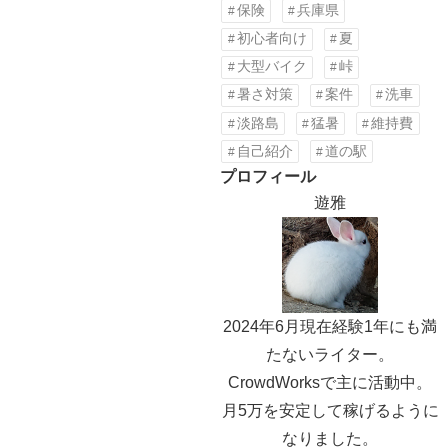
保険
兵庫県
初心者向け
夏
大型バイク
峠
暑さ対策
案件
洗車
淡路島
猛暑
維持費
自己紹介
道の駅
プロフィール
遊雅
2024年6月現在経験1年にも満
たないライター。
CrowdWorksで主に活動中。
月5万を安定して稼げるように
なりました。