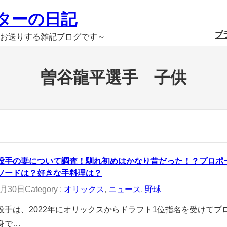
ターの日記
プ
お送りする雑記ブログです～
曽谷龍平選手 子供
投手の妻について調査！馴れ初めはかなり昔だった！？プロポ
ソードは？好きな手料理は？
2月30日
Category :
オリックス
, 
ニュース
, 
野球
投手は、2022年にオリックスからドラフト1位指名を受けてプ
身で…