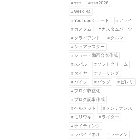
sstr
sstr2026
WRX S4
YouTubeショート
アライ
カスタム
カスタムパーツ
クライアント
クルマ
シュアラスター
ショート動画台本作成
スバル
ソフトクリーム
タイヤ
ツーリング
バイク
バッグ
ピレリ
ブログ収益化
ブログ記事作成
ヘルメット
メンテナンス
モリワキ
ライター
ライティング
ラパイドネオ
ラーメン