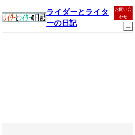
内
お問い合
ライダーとライタ
容
わせ
を
ーの日記
ス
キ
ッ
プ