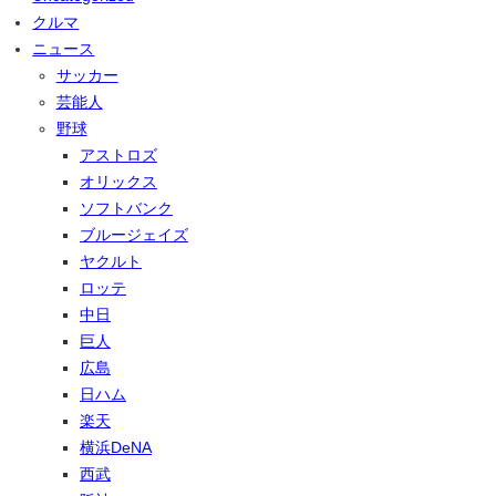
クルマ
ニュース
サッカー
芸能人
野球
アストロズ
オリックス
ソフトバンク
ブルージェイズ
ヤクルト
ロッテ
中日
巨人
広島
日ハム
楽天
横浜DeNA
西武