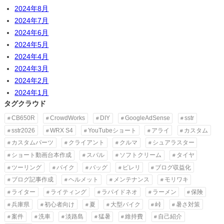
2024年8月
2024年7月
2024年6月
2024年5月
2024年4月
2024年3月
2024年2月
2024年1月
タグクラウド
CB650R
CrowdWorks
DIY
GoogleAdSense
sstr
sstr2026
WRX S4
YouTubeショート
アライ
カスタム
カスタムパーツ
クライアント
クルマ
シュアラスター
ショート動画台本作成
スバル
ソフトクリーム
タイヤ
ツーリング
バイク
バッグ
ピレリ
ブログ収益化
ブログ記事作成
ヘルメット
メンテナンス
モリワキ
ライター
ライティング
ラパイドネオ
ラーメン
保険
兵庫県
初心者向け
夏
大型バイク
峠
暑さ対策
案件
洗車
淡路島
猛暑
維持費
自己紹介