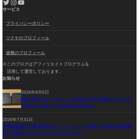
Twitter
Instagram
YouTube
サービス
プライバシーポリシー
ツクヤのプロフィール
遊雅のプロフィール
※このブログはアフィリエイトプログラムを
活用して運営しております。
お知らせ
2026年8月6日
WRX S4のブレーキパッドを交換！効きの変化やダストの
出方はどう違う？【project μ Bspec】
2026年7月31日
矢野雅哉選手の実家家族エピソードについて調査！父親は野球経験
者？母親はどんな人？きょうだいはいる？