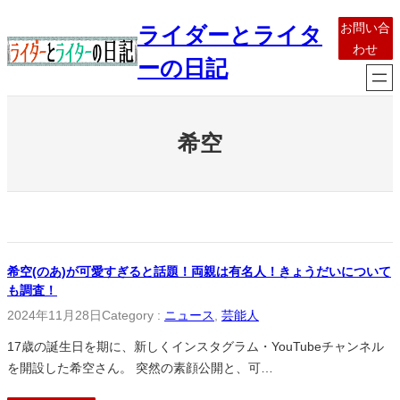
内
お問い合
ライダーとライタ
容
わせ
を
ーの日記
ス
キ
ッ
希空
プ
希空(のあ)が可愛すぎると話題！両親は有名人！きょうだいについて
も調査！
2024年11月28日
Category :
ニュース
, 
芸能人
17歳の誕生日を期に、新しくインスタグラム・YouTubeチャンネル
を開設した希空さん。 突然の素顔公開と、可…