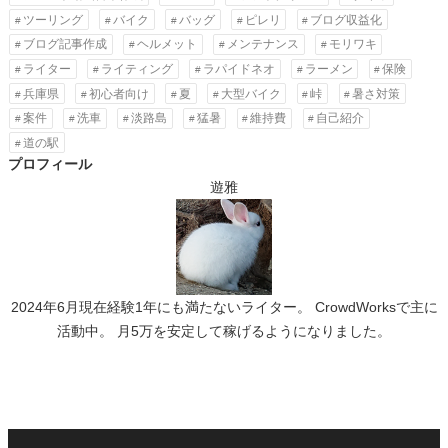
ツーリング
バイク
バッグ
ピレリ
ブログ収益化
ブログ記事作成
ヘルメット
メンテナンス
モリワキ
ライター
ライティング
ラパイドネオ
ラーメン
保険
兵庫県
初心者向け
夏
大型バイク
峠
暑さ対策
案件
洗車
淡路島
猛暑
維持費
自己紹介
道の駅
プロフィール
遊雅
2024年6月現在経験1年にも満たないライター。 CrowdWorksで主に
活動中。 月5万を安定して稼げるようになりました。