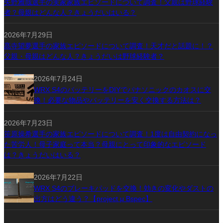
矢野雅哉選手の実家家族エピソードについて調査！父親は野球経験
者？母親はどんな人？きょうだいはいる？
2026年7月29日
髙寺望夢選手の家族エピソードについて調査！天才だと話題に！？
父親・母親はどんな人？きょうだいは野球経験者？
2026年7月24日
WRX S4のバッテリーをDIYでパナソニックのカオスに交
換！必要な物品やバッテリーを安く交換する方法は？
2026年7月23日
笹原操希選手の家族エピソードについて調査！1度は自由契約になっ
た苦労人！母子家庭って本当？母親にとって印象的なエピソード
は？きょうだいはいる？
2026年7月22日
WRX S4のブレーキパッドを交換！効きの変化やダストの
出方はどう違う？【project μ Bspec】