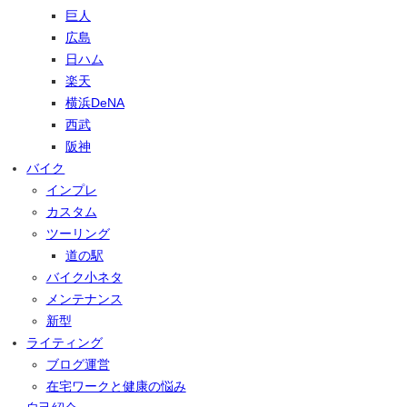
巨人
広島
日ハム
楽天
横浜DeNA
西武
阪神
バイク
インプレ
カスタム
ツーリング
道の駅
バイク小ネタ
メンテナンス
新型
ライティング
ブログ運営
在宅ワークと健康の悩み