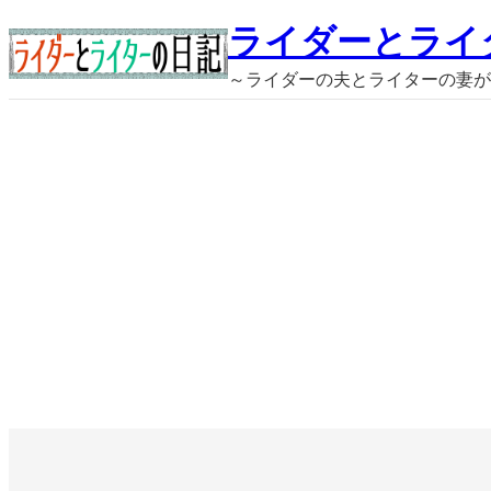
内
ライダーとライ
容
～ライダーの夫とライターの妻が
を
ス
キ
ッ
プ