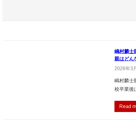
嶋村麟士
親はどん
2026年3
嶋村麟士
校卒業後
Read m