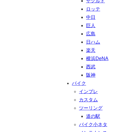
ヤクルト
ロッテ
中日
巨人
広島
日ハム
楽天
横浜DeNA
西武
阪神
バイク
インプレ
カスタム
ツーリング
道の駅
バイク小ネタ