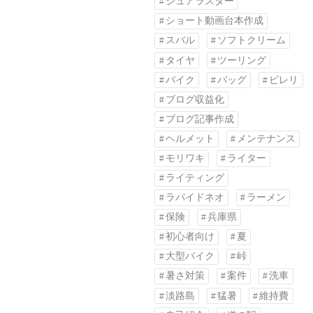
シュアラスター
ショート動画台本作成
スバル
ソフトクリーム
タイヤ
ツーリング
バイク
バッグ
ピレリ
ブログ収益化
ブログ記事作成
ヘルメット
メンテナンス
モリワキ
ライター
ライティング
ラパイドネオ
ラーメン
保険
兵庫県
初心者向け
夏
大型バイク
峠
暑さ対策
案件
洗車
淡路島
猛暑
維持費