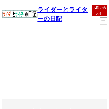
内
お問い合
ライダーとライタ
容
わせ
を
ーの日記
ス
キ
ッ
プ