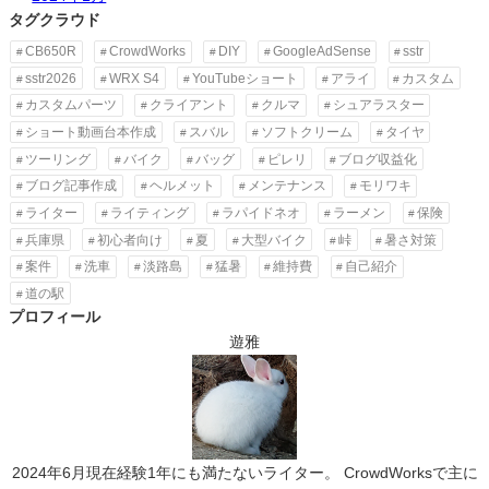
タグクラウド
CB650R
CrowdWorks
DIY
GoogleAdSense
sstr
sstr2026
WRX S4
YouTubeショート
アライ
カスタム
カスタムパーツ
クライアント
クルマ
シュアラスター
ショート動画台本作成
スバル
ソフトクリーム
タイヤ
ツーリング
バイク
バッグ
ピレリ
ブログ収益化
ブログ記事作成
ヘルメット
メンテナンス
モリワキ
ライター
ライティング
ラパイドネオ
ラーメン
保険
兵庫県
初心者向け
夏
大型バイク
峠
暑さ対策
案件
洗車
淡路島
猛暑
維持費
自己紹介
道の駅
プロフィール
遊雅
2024年6月現在経験1年にも満たないライター。 CrowdWorksで主に