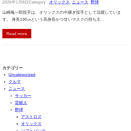
2026年1月8日
Category :
オリックス
, 
ニュース
, 
野球
山崎颯一郎投手は、オリックスの中継ぎ投手として活躍していま
す。 身長190㎝という高身長かつ甘いマスクの持ち主…
Read more
カテゴリー
Uncategorized
クルマ
ニュース
サッカー
芸能人
野球
アストロズ
オリックス
ソフトバンク