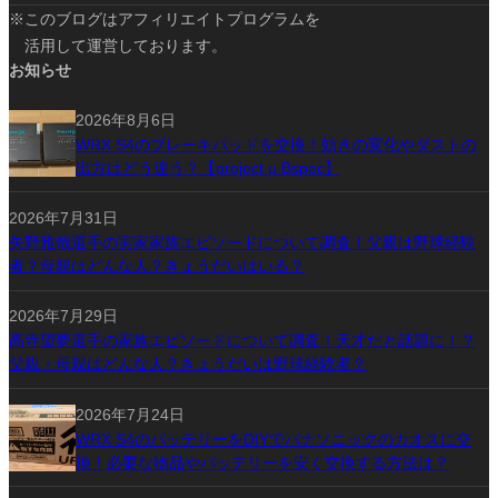
※このブログはアフィリエイトプログラムを
活用して運営しております。
お知らせ
2026年8月6日
WRX S4のブレーキパッドを交換！効きの変化やダストの
出方はどう違う？【project μ Bspec】
2026年7月31日
矢野雅哉選手の実家家族エピソードについて調査！父親は野球経験
者？母親はどんな人？きょうだいはいる？
2026年7月29日
髙寺望夢選手の家族エピソードについて調査！天才だと話題に！？
父親・母親はどんな人？きょうだいは野球経験者？
2026年7月24日
WRX S4のバッテリーをDIYでパナソニックのカオスに交
換！必要な物品やバッテリーを安く交換する方法は？