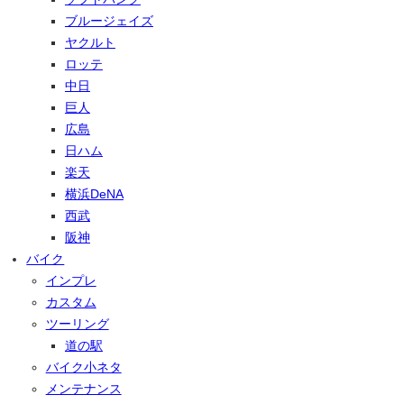
ブルージェイズ
ヤクルト
ロッテ
中日
巨人
広島
日ハム
楽天
横浜DeNA
西武
阪神
バイク
インプレ
カスタム
ツーリング
道の駅
バイク小ネタ
メンテナンス