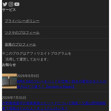
Twitter
Instagram
YouTube
サービス
プライバシーポリシー
ツクヤのプロフィール
遊雅のプロフィール
※このブログはアフィリエイトプログラムを
活用して運営しております。
お知らせ
2026年8月6日
WRX S4のブレーキパッドを交換！効きの変化やダストの
出方はどう違う？【project μ Bspec】
2026年7月31日
矢野雅哉選手の実家家族エピソードについて調査！父親は野球経験
者？母親はどんな人？きょうだいはいる？