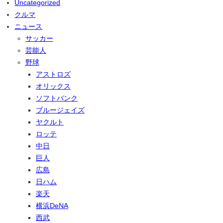
Uncategorized
クルマ
ニュース
サッカー
芸能人
野球
アストロズ
オリックス
ソフトバンク
ブルージェイズ
ヤクルト
ロッテ
中日
巨人
広島
日ハム
楽天
横浜DeNA
西武