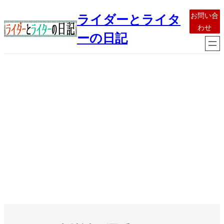
内
お問い合
ライダーとライタ
容
わせ
を
ーの日記
ス
キ
ッ
プ