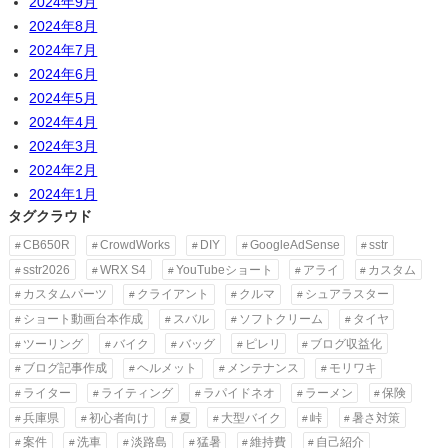
2024年9月
2024年8月
2024年7月
2024年6月
2024年5月
2024年4月
2024年3月
2024年2月
2024年1月
タグクラウド
CB650R
CrowdWorks
DIY
GoogleAdSense
sstr
sstr2026
WRX S4
YouTubeショート
アライ
カスタム
カスタムパーツ
クライアント
クルマ
シュアラスター
ショート動画台本作成
スバル
ソフトクリーム
タイヤ
ツーリング
バイク
バッグ
ピレリ
ブログ収益化
ブログ記事作成
ヘルメット
メンテナンス
モリワキ
ライター
ライティング
ラパイドネオ
ラーメン
保険
兵庫県
初心者向け
夏
大型バイク
峠
暑さ対策
案件
洗車
淡路島
猛暑
維持費
自己紹介