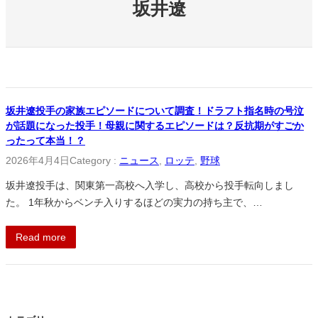
坂井遼
坂井遼投手の家族エピソードについて調査！ドラフト指名時の号泣
が話題になった投手！母親に関するエピソードは？反抗期がすごか
ったって本当！？
2026年4月4日
Category :
ニュース
, 
ロッテ
, 
野球
坂井遼投手は、関東第一高校へ入学し、高校から投手転向しまし
た。 1年秋からベンチ入りするほどの実力の持ち主で、…
Read more