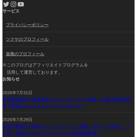
Twitter
Instagram
YouTube
サービス
プライバシーポリシー
ツクヤのプロフィール
遊雅のプロフィール
※このブログはアフィリエイトプログラムを
活用して運営しております。
お知らせ
2026年7月31日
矢野雅哉選手の実家家族エピソードについて調査！父親は野球経験
者？母親はどんな人？きょうだいはいる？
2026年7月29日
髙寺望夢選手の家族エピソードについて調査！天才だと話題に！？
父親・母親はどんな人？きょうだいは野球経験者？