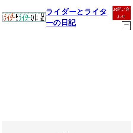
内
お問い合
ライダーとライタ
容
わせ
を
ーの日記
ス
キ
ッ
プ