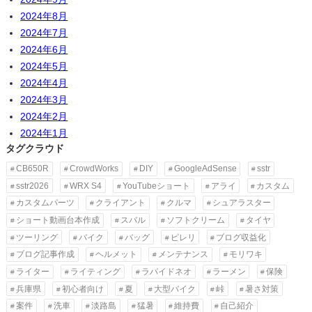
2024年8月
2024年7月
2024年6月
2024年5月
2024年4月
2024年3月
2024年2月
2024年1月
タグクラウド
CB650R
CrowdWorks
DIY
GoogleAdSense
sstr
sstr2026
WRX S4
YouTubeショート
アライ
カスタム
カスタムパーツ
クライアント
クルマ
シュアラスター
ショート動画台本作成
スバル
ソフトクリーム
タイヤ
ツーリング
バイク
バッグ
ピレリ
ブログ収益化
ブログ記事作成
ヘルメット
メンテナンス
モリワキ
ライター
ライティング
ラパイドネオ
ラーメン
保険
兵庫県
初心者向け
夏
大型バイク
峠
暑さ対策
案件
洗車
淡路島
猛暑
維持費
自己紹介