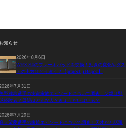
お知らせ
2026年8月6日
WRX S4のブレーキパッドを交換！効きの変化やダス
トの出方はどう違う？【project μ Bspec】
2026年7月31日
矢野雅哉選手の実家家族エピソードについて調査！父親は野
球経験者？母親はどんな人？きょうだいはいる？
2026年7月29日
髙寺望夢選手の家族エピソードについて調査！天才だと話題