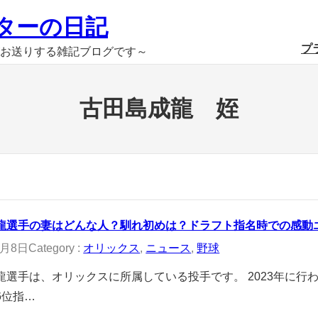
ターの日記
プ
お送りする雑記ブログです～
古田島成龍 姪
龍選手の妻はどんな人？馴れ初めは？ドラフト指名時での感動
2月8日
Category :
オリックス
, 
ニュース
, 
野球
龍選手は、オリックスに所属している投手です。 2023年に行
6位指…