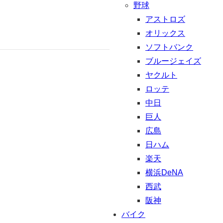
野球
アストロズ
オリックス
ソフトバンク
ブルージェイズ
ヤクルト
ロッテ
中日
巨人
広島
日ハム
楽天
横浜DeNA
西武
阪神
バイク