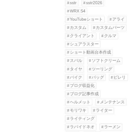
sstr
sstr2026
WRX S4
YouTubeショート
アライ
カスタム
カスタムパーツ
クライアント
クルマ
シュアラスター
ショート動画台本作成
スバル
ソフトクリーム
タイヤ
ツーリング
バイク
バッグ
ピレリ
ブログ収益化
ブログ記事作成
ヘルメット
メンテナンス
モリワキ
ライター
ライティング
ラパイドネオ
ラーメン