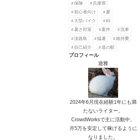
保険
兵庫県
初心者向け
夏
大型バイク
峠
暑さ対策
案件
洗車
淡路島
猛暑
維持費
自己紹介
道の駅
プロフィール
遊雅
2024年6月現在経験1年にも満
たないライター。
CrowdWorksで主に活動中。
月5万を安定して稼げるように
なりました。