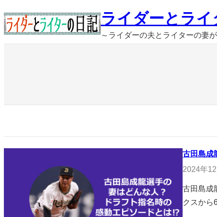
内
ライダーとライ
容
～ライダーの夫とライターの妻が
を
ス
キ
ッ
プ
古田島成
2024年1
古田島成
クスから