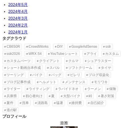
2024年5月
2024年4月
2024年3月
2024年2月
2024年1月
タグクラウド
CB650R
CrowdWorks
DIY
GoogleAdSense
sstr
sstr2026
WRX S4
YouTubeショート
アライ
カスタム
カスタムパーツ
クライアント
クルマ
シュアラスター
ショート動画台本作成
スバル
ソフトクリーム
タイヤ
ツーリング
バイク
バッグ
ピレリ
ブログ収益化
ブログ記事作成
ヘルメット
メンテナンス
モリワキ
ライター
ライティング
ラパイドネオ
ラーメン
保険
兵庫県
初心者向け
夏
大型バイク
峠
暑さ対策
案件
洗車
淡路島
猛暑
維持費
自己紹介
道の駅
プロフィール
遊雅