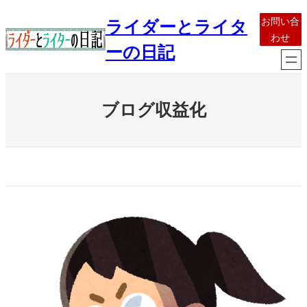
内
お問い合
ライダーとライタ
容
わせ
を
ーの日記
ス
キ
ッ
ブログ収益化
プ