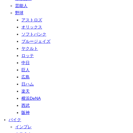
芸能人
野球
アストロズ
オリックス
ソフトバンク
ブルージェイズ
ヤクルト
ロッテ
中日
巨人
広島
日ハム
楽天
横浜DeNA
西武
阪神
バイク
インプレ