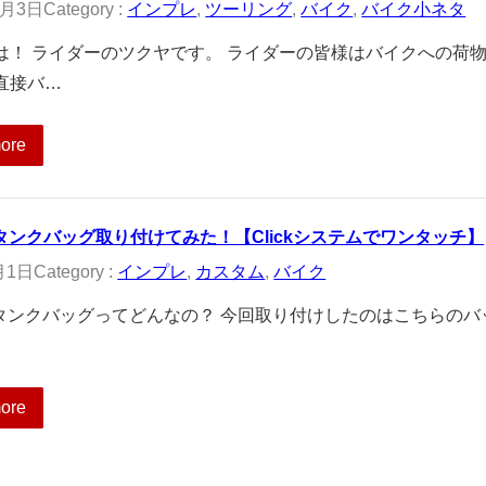
1月3日
Category :
インプレ
, 
ツーリング
, 
バイク
, 
バイク小ネタ
は！ ライダーのツクヤです。 ライダーの皆様はバイクへの荷
直接バ…
ore
のタンクバッグ取り付けてみた！【Clickシステムでワンタッチ】
月1日
Category :
インプレ
, 
カスタム
, 
バイク
タンクバッグってどんなの？ 今回取り付けしたのはこちらのバッグで
ore