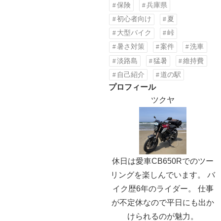
保険
兵庫県
初心者向け
夏
大型バイク
峠
暑さ対策
案件
洗車
淡路島
猛暑
維持費
自己紹介
道の駅
プロフィール
ツクヤ
休日は愛車CB650Rでのツー
リングを楽しんでいます。 バ
イク歴6年のライダー。 仕事
が不定休なので平日にも出か
けられるのが魅力。