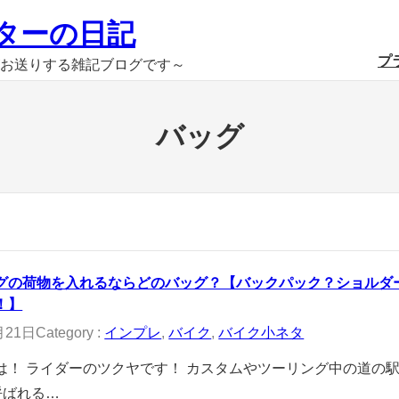
ターの日記
プ
お送りする雑記ブログです～
バッグ
グの荷物を入れるならどのバッグ？【バックパック？ショルダ
！】
月21日
Category :
インプレ
, 
バイク
, 
バイク小ネタ
は！ ライダーのツクヤです！ カスタムやツーリング中の道の
呼ばれる…