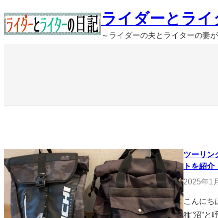
内
ライダーとライ
容
～ライダーの夫とライターの妻が
を
ス
キ
ッ
プ
ツーリン
トを紹介
2025年1
こんにち
種”沼”と