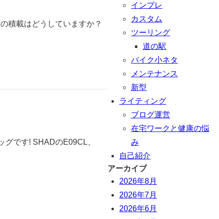
インプレ
カスタム
物の積載はどうしていますか？
ツーリング
道の駅
バイク小ネタ
メンテナンス
新型
ライティング
ブログ運営
在宅ワークと健康の悩
み
す! SHADのE09CL、
自己紹介
アーカイブ
2026年8月
2026年7月
2026年6月