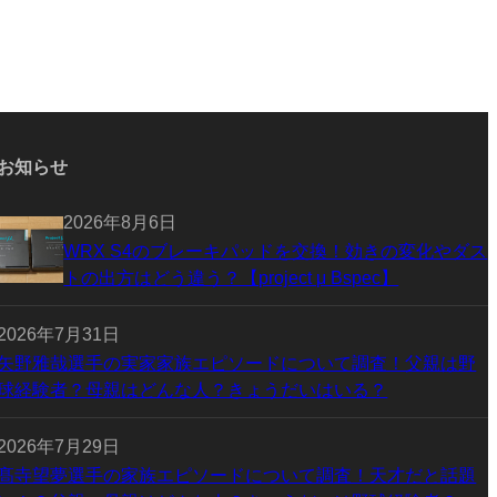
お知らせ
2026年8月6日
WRX S4のブレーキパッドを交換！効きの変化やダス
トの出方はどう違う？【project μ Bspec】
2026年7月31日
矢野雅哉選手の実家家族エピソードについて調査！父親は野
球経験者？母親はどんな人？きょうだいはいる？
2026年7月29日
髙寺望夢選手の家族エピソードについて調査！天才だと話題