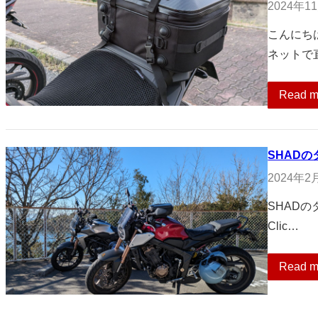
2024年1
こんにち
ネットで
Read m
SHAD
2024年2
SHADの
Clic…
Read m