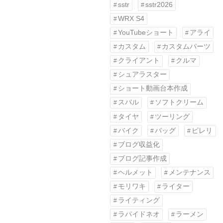
sstr
sstr2026
WRX S4
YouTubeショート
アライ
カスタム
カスタムパーツ
クライアント
クルマ
シュアラスター
ショート動画台本作成
スバル
ソフトクリーム
タイヤ
ツーリング
バイク
バッグ
ピレリ
ブログ収益化
ブログ記事作成
ヘルメット
メンテナンス
モリワキ
ライター
ライティング
ラパイドネオ
ラーメン