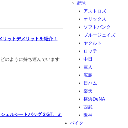
野球
アストロズ
オリックス
ソフトバンク
ブルージェイズ
メリットデメリットを紹介！
ヤクルト
ロッテ
中日
はどのように持ち運んでいます
巨人
広島
日ハム
楽天
横浜DeNA
西武
シェルシートバッグ２GT、ミ
阪神
バイク