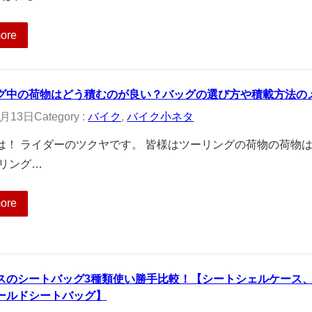
ore
グ中の荷物はどう積むのが良い？バッグの選び方や積載方法の
2月13日
Category :
バイク
, 
バイク小ネタ
は！ ライダーのツクヤです。 皆様はツーリングの荷物の荷物
ーリング…
ore
スのシートバッグ3種類使い勝手比較！【シートシェルケース、
ールドシートバッグ】