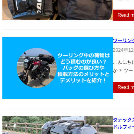
Read m
ツーリン
2024年1
こんにち
か？ ツ
Read m
タナック
ドルフィ