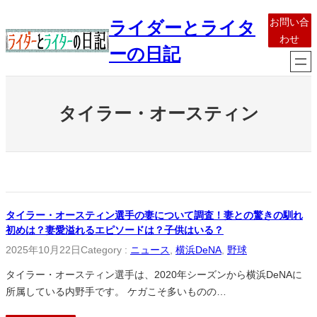
内
お問い合
ライダーとライタ
容
わせ
を
ーの日記
ス
キ
ッ
タイラー・オースティン
プ
タイラー・オースティン選手の妻について調査！妻との驚きの馴れ
初めは？妻愛溢れるエピソードは？子供はいる？
2025年10月22日
Category :
ニュース
, 
横浜DeNA
, 
野球
タイラー・オースティン選手は、2020年シーズンから横浜DeNAに
所属している内野手です。 ケガこそ多いものの…