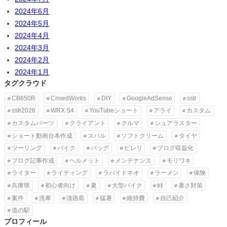
2024年6月
2024年5月
2024年4月
2024年3月
2024年2月
2024年1月
タグクラウド
CB650R
CrowdWorks
DIY
GoogleAdSense
sstr
sstr2026
WRX S4
YouTubeショート
アライ
カスタム
カスタムパーツ
クライアント
クルマ
シュアラスター
ショート動画台本作成
スバル
ソフトクリーム
タイヤ
ツーリング
バイク
バッグ
ピレリ
ブログ収益化
ブログ記事作成
ヘルメット
メンテナンス
モリワキ
ライター
ライティング
ラパイドネオ
ラーメン
保険
兵庫県
初心者向け
夏
大型バイク
峠
暑さ対策
案件
洗車
淡路島
猛暑
維持費
自己紹介
道の駅
プロフィール