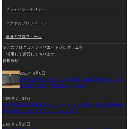
プライバシーポリシー
ツクヤのプロフィール
遊雅のプロフィール
※このブログはアフィリエイトプログラムを
活用して運営しております。
お知らせ
2026年8月6日
WRX S4のブレーキパッドを交換！効きの変化やダストの
出方はどう違う？【project μ Bspec】
2026年7月31日
矢野雅哉選手の実家家族エピソードについて調査！父親は野球経験
者？母親はどんな人？きょうだいはいる？
2026年7月29日