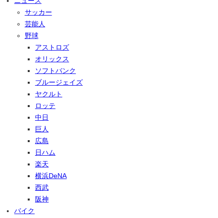
ニュース
サッカー
芸能人
野球
アストロズ
オリックス
ソフトバンク
ブルージェイズ
ヤクルト
ロッテ
中日
巨人
広島
日ハム
楽天
横浜DeNA
西武
阪神
バイク