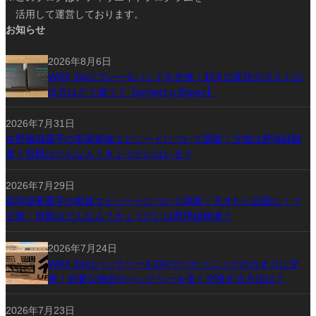
活用して運営しております。
お知らせ
2026年8月6日
WRX S4のブレーキパッドを交換！効きの変化やダストの
出方はどう違う？【project μ Bspec】
2026年7月31日
矢野雅哉選手の実家家族エピソードについて調査！父親は野球経験
者？母親はどんな人？きょうだいはいる？
2026年7月29日
髙寺望夢選手の家族エピソードについて調査！天才だと話題に！？
父親・母親はどんな人？きょうだいは野球経験者？
2026年7月24日
WRX S4のバッテリーをDIYでパナソニックのカオスに交
換！必要な物品やバッテリーを安く交換する方法は？
2026年7月23日