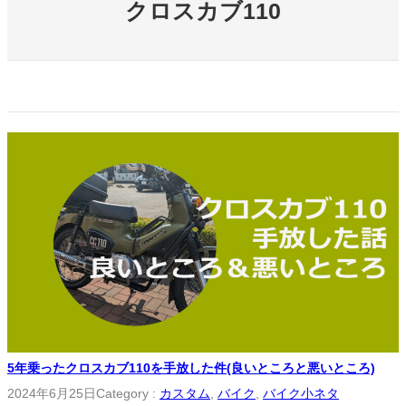
クロスカブ110
5年乗ったクロスカブ110を手放した件(良いところと悪いところ)
2024年6月25日
Category :
カスタム
, 
バイク
, 
バイク小ネタ