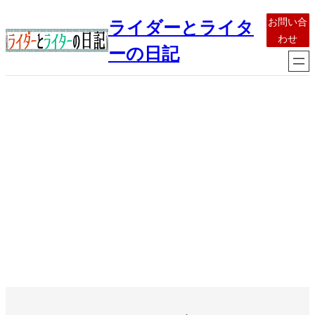
内
お問い合
ライダーとライタ
容
わせ
を
ーの日記
ス
キ
ッ
プ