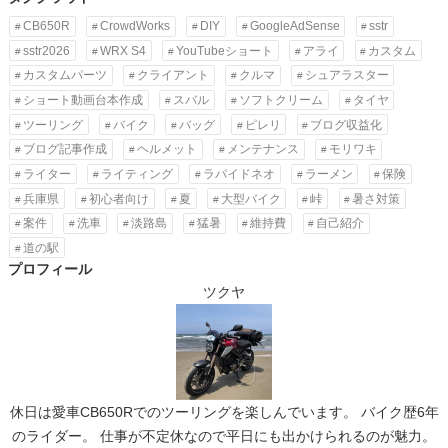
CB650R
CrowdWorks
DIY
GoogleAdSense
sstr
sstr2026
WRX S4
YouTubeショート
アライ
カスタム
カスタムパーツ
クライアント
クルマ
シュアラスター
ショート動画台本作成
スバル
ソフトクリーム
タイヤ
ツーリング
バイク
バッグ
ピレリ
ブログ収益化
ブログ記事作成
ヘルメット
メンテナンス
モリワキ
ライター
ライティング
ラパイドネオ
ラーメン
保険
兵庫県
初心者向け
夏
大型バイク
峠
暑さ対策
案件
洗車
淡路島
猛暑
維持費
自己紹介
道の駅
プロフィール
ツクヤ
休日は愛車CB650Rでのツーリングを楽しんでいます。 バイク歴6年
のライダー。 仕事が不定休なので平日にも出かけられるのが魅力。