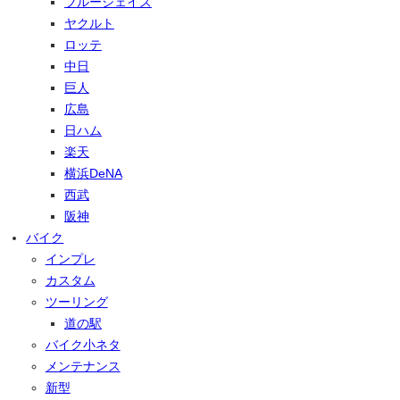
ブルージェイズ
ヤクルト
ロッテ
中日
巨人
広島
日ハム
楽天
横浜DeNA
西武
阪神
バイク
インプレ
カスタム
ツーリング
道の駅
バイク小ネタ
メンテナンス
新型