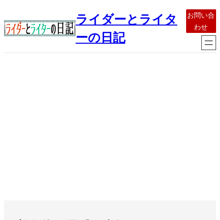
内
お問い合
ライダーとライタ
容
わせ
を
ーの日記
ス
キ
ッ
プ