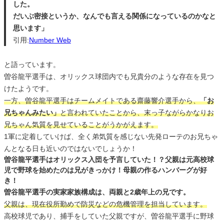
した。
だいぶ密接というか、なんでも言える関係になっているのかなと
思います」
引用:
Number Web
と語っています。
曽谷龍平選手は、オリックス球団内でも兄貴分のような存在を見つ
けたようです。
一方、曽谷龍平選手はチームメイトである齋藤響介選手から、
「お
兄ちゃんみたい」
と言われていたことから、末っ子ながらかなりお
兄ちゃん気質を見せていることがうかがえます。
1軍に定着していけば、全く弟気質を感じない先発ローテのお兄ちゃ
んとなる日も近いのではないでしょうか！
曽谷龍平選手はオリックス入団を予言していた！？父親は元高校球
児で野球を始めたのは兄がきっかけ！母親の作るハンバーグが好
き！
曽谷龍平選手の実家家族構成は、両親と2歳年上の兄です。
父親は、現在役所勤めで防災などの危機管理を担当しています。
高校球児であり、捕手をしていた父親ですが、曽谷龍平選手に野球