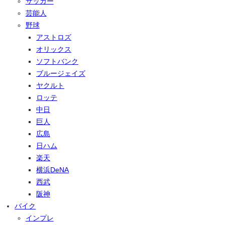
サッカー
芸能人
野球
アストロズ
オリックス
ソフトバンク
ブルージェイズ
ヤクルト
ロッテ
中日
巨人
広島
日ハム
楽天
横浜DeNA
西武
阪神
バイク
インプレ