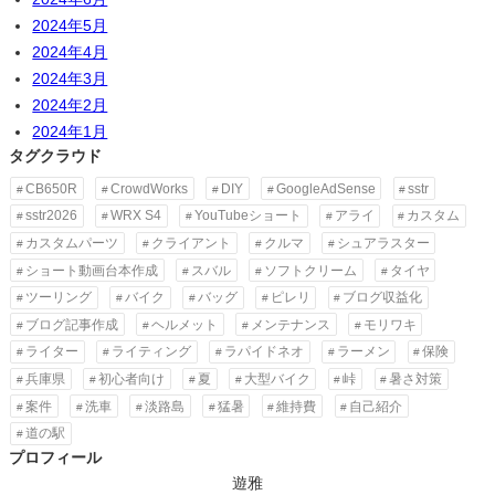
2024年5月
2024年4月
2024年3月
2024年2月
2024年1月
タグクラウド
CB650R
CrowdWorks
DIY
GoogleAdSense
sstr
sstr2026
WRX S4
YouTubeショート
アライ
カスタム
カスタムパーツ
クライアント
クルマ
シュアラスター
ショート動画台本作成
スバル
ソフトクリーム
タイヤ
ツーリング
バイク
バッグ
ピレリ
ブログ収益化
ブログ記事作成
ヘルメット
メンテナンス
モリワキ
ライター
ライティング
ラパイドネオ
ラーメン
保険
兵庫県
初心者向け
夏
大型バイク
峠
暑さ対策
案件
洗車
淡路島
猛暑
維持費
自己紹介
道の駅
プロフィール
遊雅