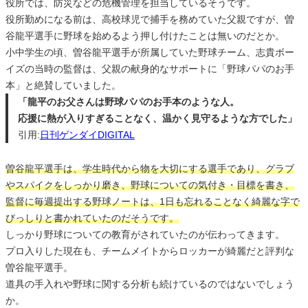
役所では、防災などの危機管理を担当しているそうです。
役所勤めになる前は、高校球児で捕手を務めていた父親ですが、曽
谷龍平選手に野球を始めるよう押し付けたことは無いのだとか。
小中学生の頃、曽谷龍平選手が所属していた野球チーム、志貴ボー
イズの当時の監督は、父親の献身的なサポートに「野球パパのお手
本」と絶賛していました。
「龍平のお父さんは野球パパのお手本のような人。
応援に熱が入りすぎることなく、温かく見守るような方でした」
引用:
日刊ゲンダイDIGITAL
曽谷龍平選手は、学生時代から物を大切にする選手であり、グラブ
やスパイクをしっかり磨き、野球についての気付き・目標を書き、
監督に毎週提出する野球ノートは、1日も忘れることなく綺麗な字で
びっしりと書かれていたのだそうです。
しっかり野球についての教育がされていたのが伝わってきます。
プロ入りした現在も、チームメイトからロッカーが綺麗だと評判な
曽谷龍平選手。
道具の手入れや野球に関する分析も続けているのではないでしょう
か。