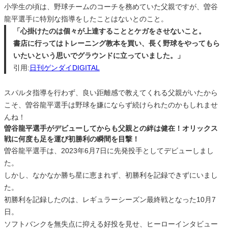
小学生の頃は、野球チームのコーチを務めていた父親ですが、曽谷
龍平選手に特別な指導をしたことはないとのこと。
「心掛けたのは個々が上達することとケガをさせないこと。
書店に行ってはトレーニング教本を買い、長く野球をやってもら
いたいという思いでグラウンドに立っていました。」
引用:
日刊ゲンダイDIGITAL
スパルタ指導を行わず、良い距離感で教えてくれる父親がいたから
こそ、曽谷龍平選手は野球を嫌にならず続けられたのかもしれませ
んね！
曽谷龍平選手がデビューしてからも父親との絆は健在！オリックス
戦に何度も足を運び初勝利の瞬間を目撃！
曽谷龍平選手は、2023年6月7日に先発投手としてデビューしまし
た。
しかし、なかなか勝ち星に恵まれず、初勝利を記録できずにいまし
た。
初勝利を記録したのは、レギュラーシーズン最終戦となった10月7
日。
ソフトバンクを無失点に抑える好投を見せ、ヒーローインタビュー