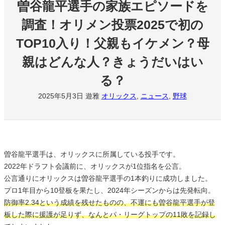
曽谷龍平選手の家族エピソードを
調査！オリメン投票2025で初の
TOP10入り！父親もイケメン？母
親はどんな人？きょうだいはい
る？
2025年5月3日
遊雅
オリックス
, 
ニュース
, 
野球
曽谷龍平選手は、オリックスに所属している投手です。
2022年ドラフト会議前に、オリックスが1位指名を公言。
公言通りにオリックスは曽谷龍平選手の1本釣りに成功しました。
プロ1年目から10登板を果たし、2024年シーズンからは先発転向。
防御率2.34という成績を残せたものの、不運にも曽谷龍平選手が登
板した際に援護が足りず、なんとパ・リーグトップの11敗を記録し