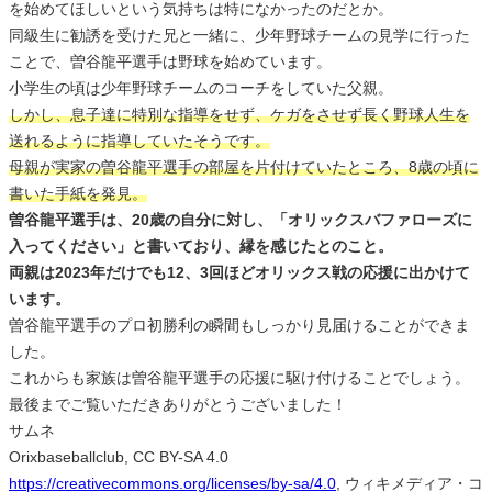
を始めてほしいという気持ちは特になかったのだとか。
同級生に勧誘を受けた兄と一緒に、少年野球チームの見学に行った
ことで、曽谷龍平選手は野球を始めています。
小学生の頃は少年野球チームのコーチをしていた父親。
しかし、息子達に特別な指導をせず、ケガをさせず長く野球人生を
送れるように指導していたそうです。
母親が実家の曽谷龍平選手の部屋を片付けていたところ、8歳の頃に
書いた手紙を発見。
曽谷龍平選手は、20歳の自分に対し、「オリックスバファローズに
入ってください」と書いており、縁を感じたとのこと。
両親は2023年だけでも12、3回ほどオリックス戦の応援に出かけて
います。
曽谷龍平選手のプロ初勝利の瞬間もしっかり見届けることができま
した。
これからも家族は曽谷龍平選手の応援に駆け付けることでしょう。
最後までご覧いただきありがとうございました！
サムネ
Orixbaseballclub, CC BY-SA 4.0
https://creativecommons.org/licenses/by-sa/4.0
, ウィキメディア・コ