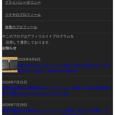
プライバシーポリシー
ツクヤのプロフィール
遊雅のプロフィール
※このブログはアフィリエイトプログラムを
活用して運営しております。
お知らせ
2026年8月6日
WRX S4のブレーキパッドを交換！効きの変化やダストの
出方はどう違う？【project μ Bspec】
2026年7月31日
矢野雅哉選手の実家家族エピソードについて調査！父親は野球経験
者？母親はどんな人？きょうだいはいる？
2026年7月29日
髙寺望夢選手の家族エピソードについて調査！天才だと話題に！？