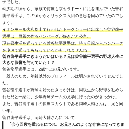
子でした。
幼少期の頃から、家族で何度も京セラドームに足を運んでいた曽谷
龍平選手は、この頃からオリックス入団の意思を固めていたのでし
ょう。
イオンモール大和郡山で行われたトークショーに出席した曽谷龍平
選手は、母親の作るハンバーグが好きだと公言。
現在寮生活を送っている曽谷龍平選手は、時々母親からハンバーグ
を冷凍で送ってもらっているかもしれませんね！
曽谷龍平選手にきょうだいはいる？兄は曽谷龍平選手の野球人生に
大きな影響を与えていた！？
曽谷龍平選手には、2歳年上の兄がいます。
一般人のため、年齢以外のプロフィールは明かされていませんでし
た。
曽谷龍平選手が野球を始めたきっかけは、同級生から野球を勧めら
れた兄と一緒に、少年野球チームの見学に行ったのがきっかけ。
また、曽谷龍平選手の担当スカウトである岡崎大輔さんは、兄と同
い年。
曽谷龍平選手は、岡崎大輔さんについて、
「会う回数を重ねるにつれ、お兄さんのような存在になってきま