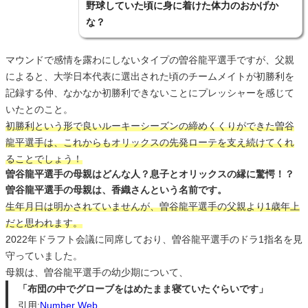
野球していた頃に身に着けた体力のおかげか
な？
マウンドで感情を露わにしないタイプの曽谷龍平選手ですが、父親
によると、大学日本代表に選出された頃のチームメイトが初勝利を
記録する仲、なかなか初勝利できないことにプレッシャーを感じて
いたとのこと。
初勝利という形で良いルーキーシーズンの締めくくりができた曽谷
龍平選手は、これからもオリックスの先発ローテを支え続けてくれ
ることでしょう！
曽谷龍平選手の母親はどんな人？息子とオリックスの縁に驚愕！？
曽谷龍平選手の母親は、香織さんという名前です。
生年月日は明かされていませんが、曽谷龍平選手の父親より1歳年上
だと思われます。
2022年ドラフト会議に同席しており、曽谷龍平選手のドラ1指名を見
守っていました。
母親は、曽谷龍平選手の幼少期について、
「布団の中でグローブをはめたまま寝ていたぐらいです」
引用:
Number Web