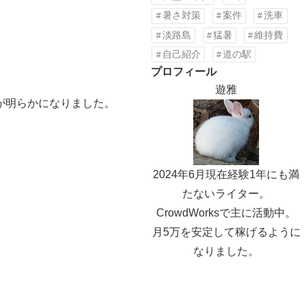
暑さ対策
案件
洗車
淡路島
猛暑
維持費
自己紹介
道の駅
プロフィール
遊雅
が明らかになりました。
2024年6月現在経験1年にも満
たないライター。
CrowdWorksで主に活動中。
月5万を安定して稼げるように
なりました。