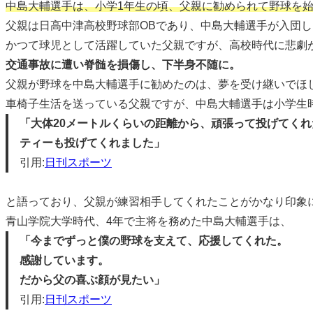
中島大輔選手は、小学1年生の頃、父親に勧められて野球を
父親は日高中津高校野球部OBであり、中島大輔選手が入団
かつて球児として活躍していた父親ですが、高校時代に悲劇
交通事故に遭い脊髄を損傷し、下半身不随に。
父親が野球を中島大輔選手に勧めたのは、夢を受け継いでほ
車椅子生活を送っている父親ですが、中島大輔選手は小学生
「大体20メートルくらいの距離から、頑張って投げてくれ
ティーも投げてくれました」
引用:
日刊スポーツ
と語っており、父親が練習相手してくれたことがかなり印象
青山学院大学時代、4年で主将を務めた中島大輔選手は、
「今までずっと僕の野球を支えて、応援してくれた。
感謝しています。
だから父の喜ぶ顔が見たい」
引用:
日刊スポーツ