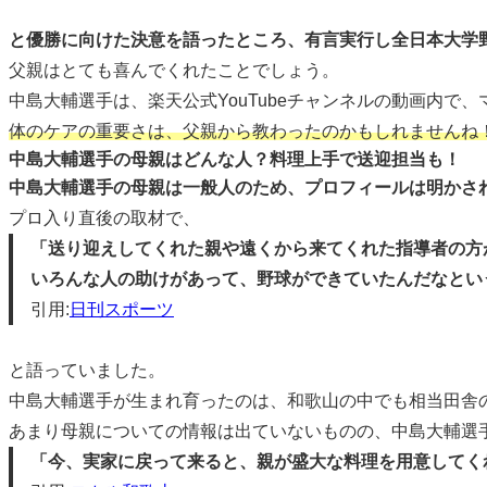
と優勝に向けた決意を語ったところ、有言実行し全日本大学
父親はとても喜んでくれたことでしょう。
中島大輔選手は、楽天公式YouTubeチャンネルの動画内で
体のケアの重要さは、父親から教わったのかもしれませんね
中島大輔選手の母親はどんな人？料理上手で送迎担当も！
中島大輔選手の母親は一般人のため、プロフィールは明かさ
プロ入り直後の取材で、
「送り迎えしてくれた親や遠くから来てくれた指導者の方
いろんな人の助けがあって、野球ができていたんだなとい
引用:
日刊スポーツ
と語っていました。
中島大輔選手が生まれ育ったのは、和歌山の中でも相当田舎
あまり母親についての情報は出ていないものの、中島大輔選
「今、実家に戻って来ると、親が盛大な料理を用意してく