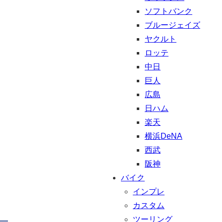
ソフトバンク
ブルージェイズ
ヤクルト
ロッテ
中日
巨人
広島
日ハム
楽天
横浜DeNA
西武
阪神
バイク
インプレ
カスタム
ツーリング