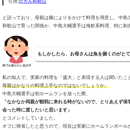
引用:
ロカル和歌山
と語っており、母親は腕によりをかけて料理を用意し、中島
和歌山で育った関係か、中島大輔選手は海鮮系料理、特に刺
もしかしたら、お母さんは魚を捌くのがと
何でも知りたい女の子
私の知人で、実家の料理を「盛大」と表現する人は聞いたこ
母親はかなりの料理上手なのではないでしょうか。
中島大輔選手は初ホームランを放った際、
「なかなか両親が観戦に来れる時がないので、とりあえず保
会った時に渡したいと思います」
とコメントしていました。
オフに帰省したと思うので、現在は実家にホームランボール