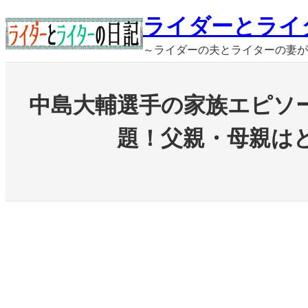
内
ライダーとライ
容
～ライダーの夫とライターの妻が
を
ス
キ
中島大輔選手の家族エピソ
ッ
プ
題！父親・母親は