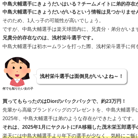
中島大輔選手にきょうだいはいる？チームメイトに弟的存在
中島大輔選手にきょうだいがいるという情報は見つかりませ
そのため、1人っ子の可能性が高いでしょう。
ですが、中島大輔選手は楽天球団内に、兄貴分・弟分がいま
兄貴分的存在なのは、浅村栄斗選手です。
中島大輔選手は初ホームランを打った際、浅村栄斗選手に何
浅村栄斗選手は面倒見がいいよね～！
何でも知りたい女の子
買ってもらったのはDiorのバックパックで、約23万円！
先輩から高級ブランドバッグのプレゼントを、中島大輔選手
2025年、中島大輔選手は弟のような存在ができたようです。
それは、2025年1月にヤクルトにFA移籍した茂木栄五郎
楽天には中島大輔選手より年下の選手が少なく、気軽にご飯