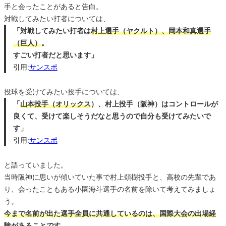
手と会ったことがあると告白。
対戦してみたい打者については、
「対戦してみたい打者は
村上選手（ヤクルト）、岡本和真選手
（巨人）
。
すごい打者だと思います」
引用:
サンスポ
投球を受けてみたい投手については、
「
山本投手（オリックス
）、村上投手（阪神）はコントロールが
良くて、受けて楽しそうだなと思うので自分も受けてみたいで
す」
引用:
サンスポ
と語っていました。
当時阪神に思いが傾いていた事で村上頌樹投手と、高校の先輩であ
り、会ったこともある小園海斗選手の名前を除いて考えてみましょ
う。
今まで名前が出た選手全員に共通しているのは、国際大会の出場経
験があることです。