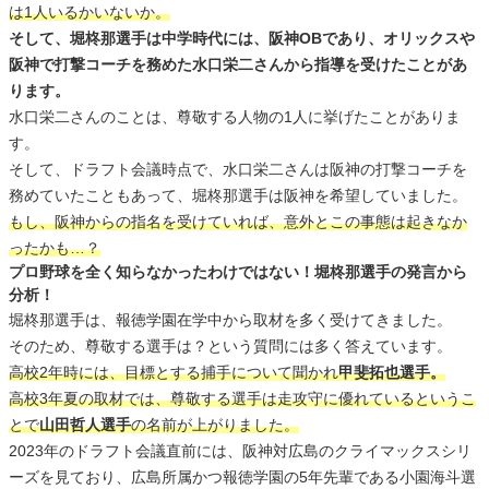
は1人いるかいないか。
そして、堀柊那選手は中学時代には、阪神OBであり、オリックスや
阪神で打撃コーチを務めた水口栄二さんから指導を受けたことがあ
ります。
水口栄二さんのことは、尊敬する人物の1人に挙げたことがありま
す。
そして、ドラフト会議時点で、水口栄二さんは阪神の打撃コーチを
務めていたこともあって、堀柊那選手は阪神を希望していました。
もし、阪神からの指名を受けていれば、意外とこの事態は起きなか
ったかも…？
プロ野球を全く知らなかったわけではない！堀柊那選手の発言から
分析！
堀柊那選手は、報徳学園在学中から取材を多く受けてきました。
そのため、尊敬する選手は？という質問には多く答えています。
高校2年時には、目標とする捕手について聞かれ
甲斐拓也選手。
高校3年夏の取材では、尊敬する選手は走攻守に優れているというこ
とで
山田哲人選手
の名前が上がりました。
2023年のドラフト会議直前には、阪神対広島のクライマックスシリ
ーズを見ており、広島所属かつ報徳学園の5年先輩である小園海斗選