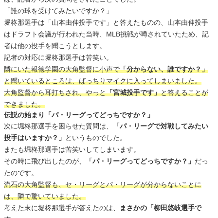
「誰の球を受けてみたいですか？」
堀柊那選手は「山本由伸投手です」と答えたものの、山本由伸投手
はドラフト会議が行われた当時、MLB挑戦が噂されていたため、記
者は他の投手を聞こうとします。
記者の対応に堀柊那選手は苦笑い。
隣にいた報徳学園の大角監督に小声で
「分からない、誰ですか？」
と聞いているところは、ばっちりマイクに入ってしまいました。
大角監督から耳打ちされ、やっと
「宮城投手です」
と答えることが
できました。
伝説の始まり「パ・リーグってどっちですか？」
次に堀柊那選手を困らせた質問は、
「パ・リーグで対戦してみたい
投手はいますか？」
というものでした。
またも堀柊那選手は苦笑いしてしまいます。
その時に飛び出したのが、
「パ・リーグってどっちですか？」
だっ
たのです。
流石の大角監督も、セ・リーグとパ・リーグが分からないことに
は、隣で驚いていました。
考えた末に堀柊那選手が答えたのは、
まさかの「柳田悠岐選手で