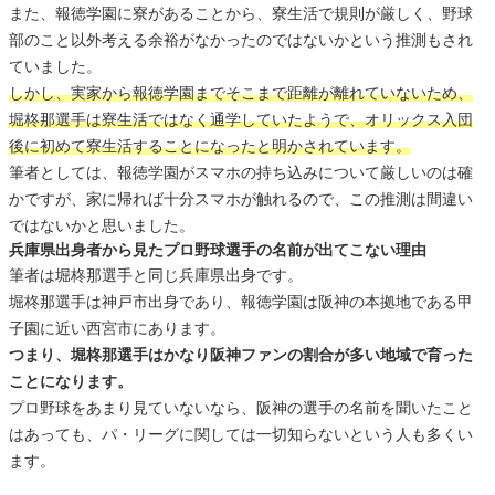
また、報徳学園に寮があることから、寮生活で規則が厳しく、野球
部のこと以外考える余裕がなかったのではないかという推測もされ
ていました。
しかし、実家から報徳学園までそこまで距離が離れていないため、
堀柊那選手は寮生活ではなく通学していたようで、オリックス入団
後に初めて寮生活することになったと明かされています。
筆者としては、報徳学園がスマホの持ち込みについて厳しいのは確
かですが、家に帰れば十分スマホが触れるので、この推測は間違い
ではないかと思いました。
兵庫県出身者から見たプロ野球選手の名前が出てこない理由
筆者は堀柊那選手と同じ兵庫県出身です。
堀柊那選手は神戸市出身であり、報徳学園は阪神の本拠地である甲
子園に近い西宮市にあります。
つまり、堀柊那選手はかなり阪神ファンの割合が多い地域で育った
ことになります。
プロ野球をあまり見ていないなら、阪神の選手の名前を聞いたこと
はあっても、パ・リーグに関しては一切知らないという人も多くい
ます。