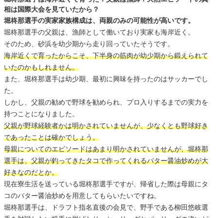
相は国際大会を見ていたから？
堀柊那選手の実家家族構成は、両親のみの可能性が高いです。
堀柊那選手の父親は、漁師として働いており実家も海岸近く。
そのため、砂浜を幼少期から走り回っていたそうです。
海岸近くで育ったからこそ、下半身の筋肉が幼少期から鍛えられて
いたのかもしれません。
また、堀柊那選手は幼少期、最初に興味を持ったのはサッカーでし
た。
しかし、父親の勧めで野球を勧められ、プロ入りするまでの実力を
持つことになりました。
父親が野球経験者かは明かされていませんが、少なくとも野球好き
であったことは確かでしょう。
母親についてのエピソードはあまり明かされていませんが、堀柊那
選手は、父親が釣ってきたタコで作ってくれるバター醤油炒めが大
好きなのだとか。
現在寮生活を送っている堀柊那選手ですが、帰省した際は母親にタ
コのバター醤油炒めを用意してもらいたいですね。
堀柊那選手は、ドラフト指名直後の会見で、野手である柳田悠岐選