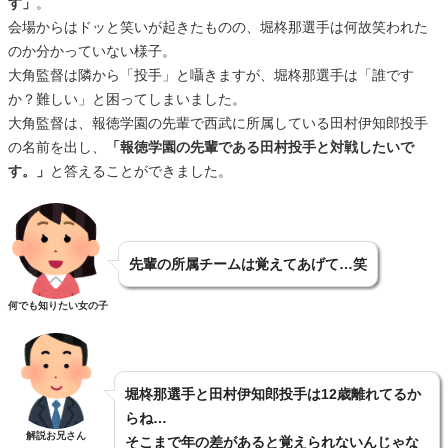
す」
。
会場からはドッと笑いが起きたものの、堀柊那選手は何故笑われた
のか分かっていない様子。
大角監督は隣から「投手」と囁きますが、堀柊那選手は「誰です
か？難しい」と困ってしまいました。
大角監督は、報徳学園の先輩で西武に所属している田村伊知郎投手
の名前を出し、
「報徳学園の先輩である田村投手と対戦したいで
す。」
と答えることができました。
先輩の所属チームは覚えてあげて…笑
何でも知りたい女の子
堀柊那選手と田村伊知郎投手は12歳離れてるか
らね…
解説お兄さん
そこまで年の差があると覚えられないんじゃな