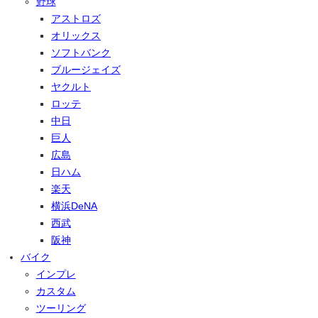
野球
アストロズ
オリックス
ソフトバンク
ブルージェイズ
ヤクルト
ロッテ
中日
巨人
広島
日ハム
楽天
横浜DeNA
西武
阪神
バイク
インプレ
カスタム
ツーリング