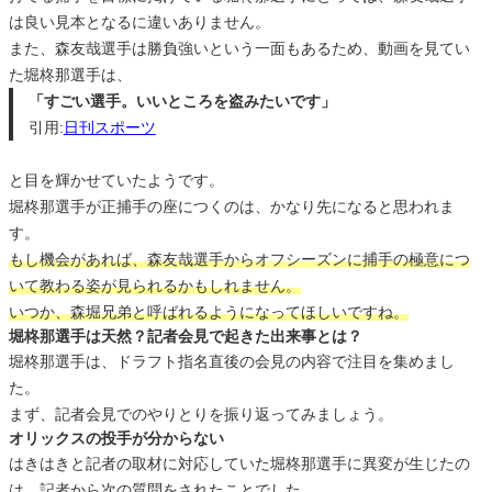
は良い見本となるに違いありません。
また、森友哉選手は勝負強いという一面もあるため、動画を見てい
た堀柊那選手は、
「すごい選手。いいところを盗みたいです」
引用:
日刊スポーツ
と目を輝かせていたようです。
堀柊那選手が正捕手の座につくのは、かなり先になると思われま
す。
もし機会があれば、森友哉選手からオフシーズンに捕手の極意につ
いて教わる姿が見られるかもしれません。
いつか、森堀兄弟と呼ばれるようになってほしいですね。
堀柊那選手は天然？記者会見で起きた出来事とは？
堀柊那選手は、ドラフト指名直後の会見の内容で注目を集めまし
た。
まず、記者会見でのやりとりを振り返ってみましょう。
オリックスの投手が分からない
はきはきと記者の取材に対応していた堀柊那選手に異変が生じたの
は、記者から次の質問をされたことでした。