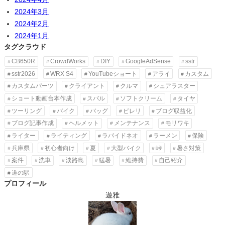
2024年3月
2024年2月
2024年1月
タグクラウド
CB650R
CrowdWorks
DIY
GoogleAdSense
sstr
sstr2026
WRX S4
YouTubeショート
アライ
カスタム
カスタムパーツ
クライアント
クルマ
シュアラスター
ショート動画台本作成
スバル
ソフトクリーム
タイヤ
ツーリング
バイク
バッグ
ピレリ
ブログ収益化
ブログ記事作成
ヘルメット
メンテナンス
モリワキ
ライター
ライティング
ラパイドネオ
ラーメン
保険
兵庫県
初心者向け
夏
大型バイク
峠
暑さ対策
案件
洗車
淡路島
猛暑
維持費
自己紹介
道の駅
プロフィール
遊雅