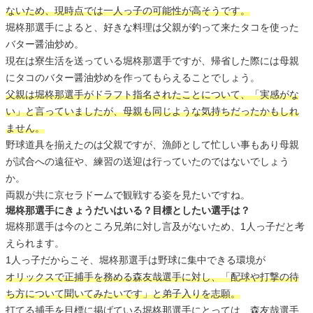
ないため、現時点では一人っ子の可能性が高そうです。
堀柊那選手によると、好きな料理は父親が釣って来たタコを使った
バター醤油炒め。
現在は寮生活を送っている堀柊那選手ですが、帰省した際には母親
にタコのバター醤油炒めを作ってもらえることでしょう。
父親は堀柊那選手がドラフト指名されたことについて、「実感がな
い」と言っていましたが、母親も同じような気持ちだったかもしれ
ません。
野球道具を揃えたのは父親ですが、漁師として忙しい事もあり母親
が試合への遠征や、練習の送迎は行っていたのではないでしょう
か。
両親が共に京セラドームで観戦する姿を見たいですね。
堀柊那選手にきょうだいはいる？目標としたい選手は？
堀柊那選手は今のところ兄弟に対し言及がないため、1人っ子だと考
えられます。
1人っ子だからこそ、堀柊那選手は野球に集中できる環境が
オリックスで正捕手を務める森友哉選手に対し、「配球や打撃の待
ち方について聞いてみたいです」と弟子入りを志願。
打てる捕手を目標に掲げている堀柊那選手にとっては、森友哉選手