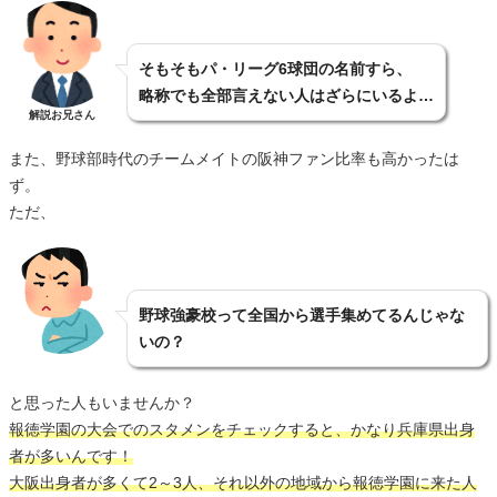
そもそもパ・リーグ6球団の名前すら、
略称でも全部言えない人はざらにいるよ…
解説お兄さん
また、野球部時代のチームメイトの阪神ファン比率も高かったは
ず。
ただ、
野球強豪校って全国から選手集めてるんじゃな
いの？
と思った人もいませんか？
報徳学園の大会でのスタメンをチェックすると、かなり兵庫県出身
者が多いんです！
大阪出身者が多くて2～3人、それ以外の地域から報徳学園に来た人