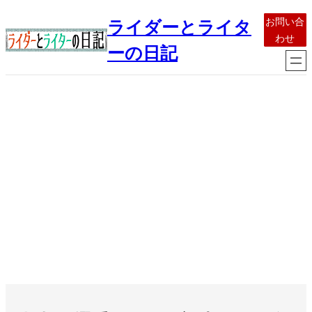
内
お問い合
ライダーとライタ
容
わせ
を
ーの日記
ス
キ
ッ
プ