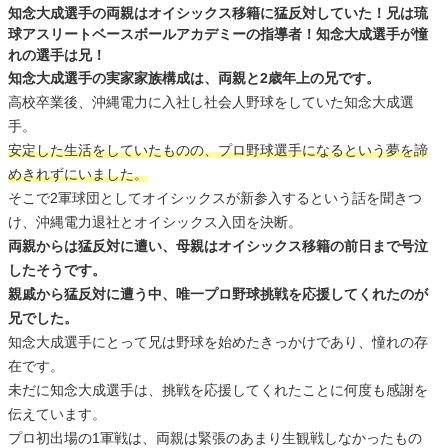
知念大成選手の両親はオイシックス移籍に猛反対していた！兄は琉
球アスリートベースボールアカデミーの指導者！知念大成選手が憧
れの選手は兄！
知念大成選手の実家家族構成は、両親と2歳年上の兄です。
高校卒業後、沖縄電力に入社し社会人野球をしていた知念大成選
手。
安定した生活をしていたものの、プロ野球選手になるという夢を諦
めきれずにいました。
そこで2軍球団としてオイシックスが新参入するという話を聞きつ
け、沖縄電力退社とオイシックス入団を決断。
両親からは猛反対に遭い、母親はオイシックス移籍の前日まで号泣
したそうです。
親戚から猛反対に遭う中、唯一プロ野球挑戦を応援してくれたのが
兄でした。
知念大成選手にとって兄は野球を始めたきっかけであり、憧れの存
在です。
未だに知念大成選手は、挑戦を応援してくれたことに何度も感謝を
伝えています。
プロ初出場の1軍戦は、両親は緊張のあまり生観戦しなかったもの