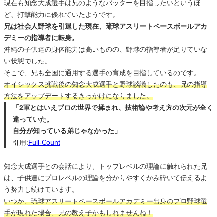
現在も知念大成選手は兄のようなバッターを目指したいというほ
ど、打撃能力に優れていたようです。
兄は社会人野球を引退した現在、琉球アスリートベースボールアカ
デミーの指導者に転身。
沖縄の子供達の身体能力は高いものの、野球の指導者が足りていな
い状態でした。
そこで、兄も全国に通用する選手の育成を目指しているのです。
オイシックス挑戦後の知念大成選手と野球談議したのも、兄の指導
方法をアップデートするきっかけになりました。
「2軍とはいえプロの世界で揉まれ、技術論や考え方の次元が全く
違っていた。
自分が知っている弟じゃなかった」
引用:
Full-Count
知念大成選手との会話により、トップレベルの理論に触れられた兄
は、子供達にプロレベルの理論を分かりやすくかみ砕いて伝えるよ
う努力し続けています。
いつか、琉球アスリートベースボールアカデミー出身のプロ野球選
手が現れた場合、兄の教え子かもしれませんね！