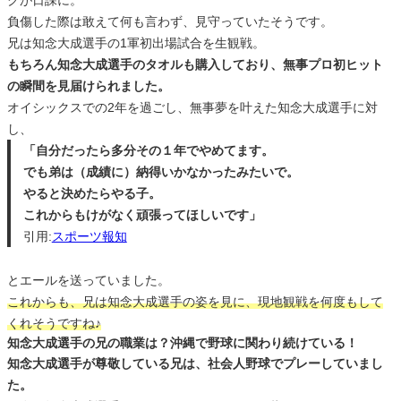
クが日課に。
負傷した際は敢えて何も言わず、見守っていたそうです。
兄は知念大成選手の1軍初出場試合を生観戦。
もちろん知念大成選手のタオルも購入しており、無事プロ初ヒット
の瞬間を見届けられました。
オイシックスでの2年を過ごし、無事夢を叶えた知念大成選手に対
し、
「自分だったら多分その１年でやめてます。
でも弟は（成績に）納得いかなかったみたいで。
やると決めたらやる子。
これからもけがなく頑張ってほしいです」
引用:
スポーツ報知
とエールを送っていました。
これからも、兄は知念大成選手の姿を見に、現地観戦を何度もして
くれそうですね♪
知念大成選手の兄の職業は？沖縄で野球に関わり続けている！
知念大成選手が尊敬している兄は、社会人野球でプレーしていまし
た。