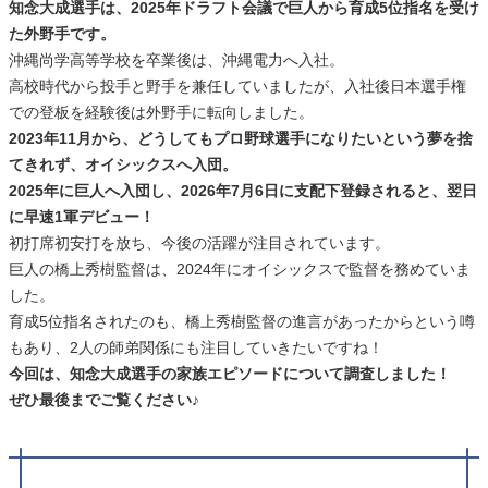
知念大成選手は、2025年ドラフト会議で巨人から育成5位指名を受け
た外野手です。
沖縄尚学高等学校を卒業後は、沖縄電力へ入社。
高校時代から投手と野手を兼任していましたが、入社後日本選手権
での登板を経験後は外野手に転向しました。
2023年11月から、どうしてもプロ野球選手になりたいという夢を捨
てきれず、オイシックスへ入団。
2025年に巨人へ入団し、2026年7月6日に支配下登録されると、翌日
に早速1軍デビュー！
初打席初安打を放ち、今後の活躍が注目されています。
巨人の橋上秀樹監督は、2024年にオイシックスで監督を務めていま
した。
育成5位指名されたのも、橋上秀樹監督の進言があったからという噂
もあり、2人の師弟関係にも注目していきたいですね！
今回は、知念大成選手の家族エピソードについて調査しました！
ぜひ最後までご覧ください♪