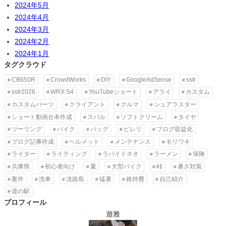
2024年5月
2024年4月
2024年3月
2024年2月
2024年1月
タグクラウド
CB650R
CrowdWorks
DIY
GoogleAdSense
sstr
sstr2026
WRX S4
YouTubeショート
アライ
カスタム
カスタムパーツ
クライアント
クルマ
シュアラスター
ショート動画台本作成
スバル
ソフトクリーム
タイヤ
ツーリング
バイク
バッグ
ピレリ
ブログ収益化
ブログ記事作成
ヘルメット
メンテナンス
モリワキ
ライター
ライティング
ラパイドネオ
ラーメン
保険
兵庫県
初心者向け
夏
大型バイク
峠
暑さ対策
案件
洗車
淡路島
猛暑
維持費
自己紹介
道の駅
プロフィール
遊雅