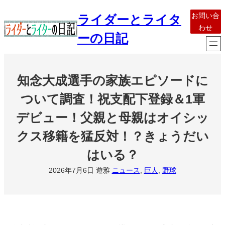
内
お問い合
ライダーとライタ
容
わせ
を
ーの日記
ス
キ
ッ
知念大成選手の家族エピソードに
プ
ついて調査！祝支配下登録＆1軍
デビュー！父親と母親はオイシッ
クス移籍を猛反対！？きょうだい
はいる？
2026年7月6日
遊雅
ニュース
, 
巨人
, 
野球