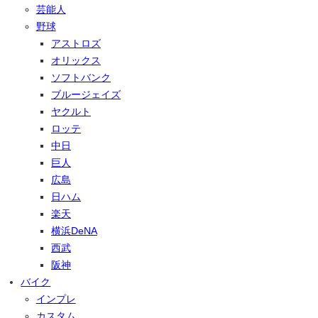
芸能人
野球
アストロズ
オリックス
ソフトバンク
ブルージェイズ
ヤクルト
ロッテ
中日
巨人
広島
日ハム
楽天
横浜DeNA
西武
阪神
バイク
インプレ
カスタム