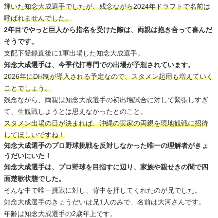
輝いた知念大成選手でしたが、残念ながら2024年ドラフトで名前は
呼ばれませんでした。
2年目でやっと巨人から指名を受けた際は、両親は抱き合って喜んだ
そうです。
支配下登録直後に1軍出場した知念大成選手。
知念大成選手は、今季代打専門での出場が予想されています。
2026年にDH制が導入される予定なので、スタメン起用も増えていく
ことでしょう。
残念ながら、両親は知念大成選手の初出場試合に対して緊張しすぎ
て、生観戦しようとは思えなかったとのこと。
スタメン出場の日が決まれば、沖縄の実家の両親を現地観戦に招待
してほしいですね！
知念大成選手のプロ野球挑戦を反対しなかった唯一の理解者がきょ
うだいにいた！
知念大成選手は、プロ野球を目指すに辺り、家族や親せきの間で四
面楚歌状態でした。
そんな中で唯一挑戦に対し、背中を押してくれたのが兄でした。
知念大成選手のきょうだいは兄1人のみで、名前は大河さんです。
年齢は知念大成選手の2歳年上です。