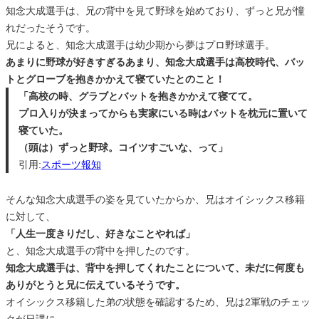
知念大成選手は、兄の背中を見て野球を始めており、ずっと兄が憧
れだったそうです。
兄によると、知念大成選手は幼少期から夢はプロ野球選手。
あまりに野球が好きすぎるあまり、知念大成選手は高校時代、バッ
トとグローブを抱きかかえて寝ていたとのこと！
「高校の時、グラブとバットを抱きかかえて寝てて。
プロ入りが決まってからも実家にいる時はバットを枕元に置いて
寝ていた。
（頭は）ずっと野球。コイツすごいな、って」
引用:
スポーツ報知
そんな知念大成選手の姿を見ていたからか、兄はオイシックス移籍
に対して、
「人生一度きりだし、好きなことやれば」
と、知念大成選手の背中を押したのです。
知念大成選手は、背中を押してくれたことについて、未だに何度も
ありがとうと兄に伝えているそうです。
オイシックス移籍した弟の状態を確認するため、兄は2軍戦のチェッ