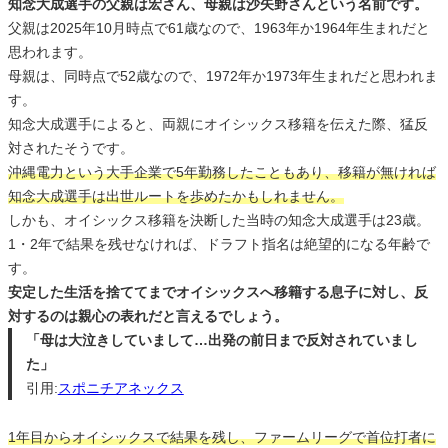
知念大成選手の父親は宏さん、母親は沙矢野さんという名前です。
父親は2025年10月時点で61歳なので、1963年か1964年生まれだと
思われます。
母親は、同時点で52歳なので、1972年か1973年生まれだと思われま
す。
知念大成選手によると、両親にオイシックス移籍を伝えた際、猛反
対されたそうです。
沖縄電力という大手企業で5年勤務したこともあり、移籍が無ければ
知念大成選手は出世ルートを歩めたかもしれません。
しかも、オイシックス移籍を決断した当時の知念大成選手は23歳。
1・2年で結果を残せなければ、ドラフト指名は絶望的になる年齢で
す。
安定した生活を捨ててまでオイシックスへ移籍する息子に対し、反
対するのは親心の表れだと言えるでしょう。
「母は大泣きしていまして…出発の前日まで反対されていまし
た」
引用:
スポニチアネックス
1年目からオイシックスで結果を残し、ファームリーグで首位打者に