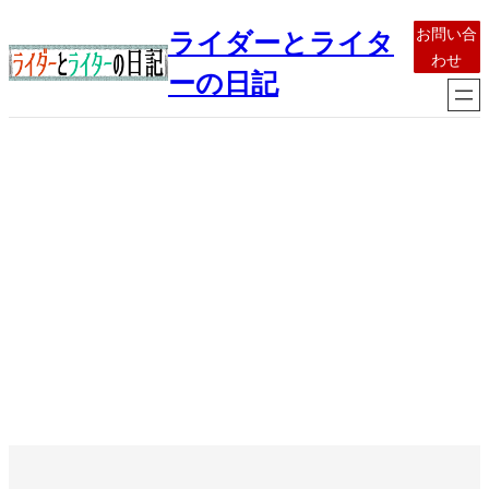
内
お問い合
ライダーとライタ
容
わせ
を
ーの日記
ス
キ
ッ
プ