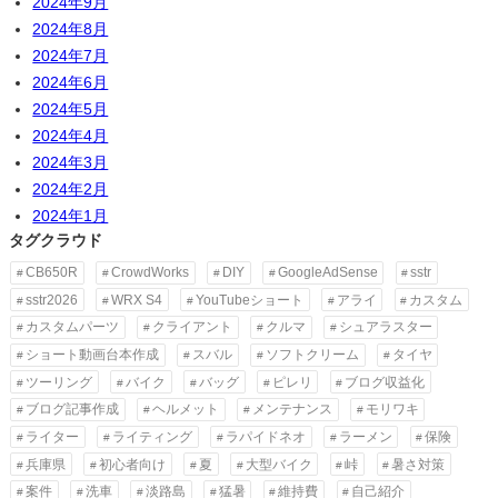
2024年9月
2024年8月
2024年7月
2024年6月
2024年5月
2024年4月
2024年3月
2024年2月
2024年1月
タグクラウド
CB650R
CrowdWorks
DIY
GoogleAdSense
sstr
sstr2026
WRX S4
YouTubeショート
アライ
カスタム
カスタムパーツ
クライアント
クルマ
シュアラスター
ショート動画台本作成
スバル
ソフトクリーム
タイヤ
ツーリング
バイク
バッグ
ピレリ
ブログ収益化
ブログ記事作成
ヘルメット
メンテナンス
モリワキ
ライター
ライティング
ラパイドネオ
ラーメン
保険
兵庫県
初心者向け
夏
大型バイク
峠
暑さ対策
案件
洗車
淡路島
猛暑
維持費
自己紹介