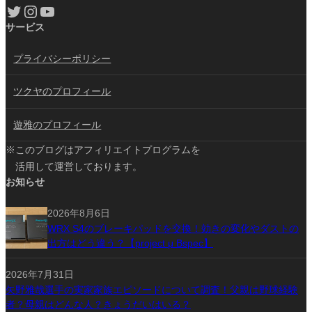
Twitter
Instagram
YouTube
サービス
プライバシーポリシー
ツクヤのプロフィール
遊雅のプロフィール
※このブログはアフィリエイトプログラムを
活用して運営しております。
お知らせ
2026年8月6日
WRX S4のブレーキパッドを交換！効きの変化やダストの
出方はどう違う？【project μ Bspec】
2026年7月31日
矢野雅哉選手の実家家族エピソードについて調査！父親は野球経験
者？母親はどんな人？きょうだいはいる？