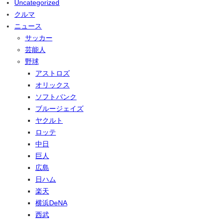
Uncategorized
クルマ
ニュース
サッカー
芸能人
野球
アストロズ
オリックス
ソフトバンク
ブルージェイズ
ヤクルト
ロッテ
中日
巨人
広島
日ハム
楽天
横浜DeNA
西武