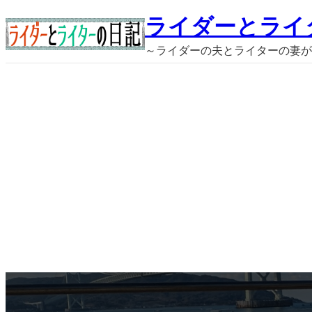
内
ライダーとライ
容
～ライダーの夫とライターの妻が
を
ス
キ
ッ
プ