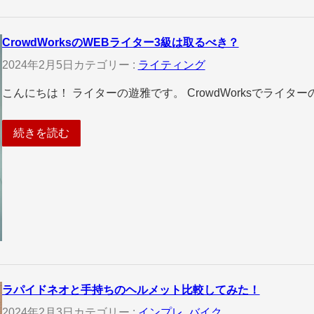
CrowdWorksのWEBライター3級は取るべき？
2024年2月5日
カテゴリー :
ライティング
こんにちは！ ライターの遊雅です。 CrowdWorksでライ
続きを読む
ラパイドネオと手持ちのヘルメット比較してみた！
2024年2月3日
カテゴリー :
インプレ
, 
バイク